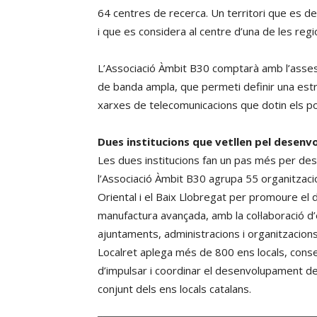
64 centres de recerca. Un territori que es de
i que es considera al centre d’una de les re
L’Associació Àmbit B30 comptarà amb l’assess
de banda ampla, que permeti definir una estr
xarxes de telecomunicacions que dotin els pol
Dues institucions que vetllen pel desenv
Les dues institucions fan un pas més per dese
l’Associació Àmbit B30 agrupa 55 organitzacio
Oriental i el Baix Llobregat per promoure el 
manufactura avançada, amb la col·laboració d
ajuntaments, administracions i organitzacions 
Localret aplega més de 800 ens locals, consel
d’impulsar i coordinar el desenvolupament de 
conjunt dels ens locals catalans.