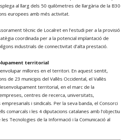
splega al llarg dels 50 quilòmetres de llargària de la B30
gions europees amb més activitat.
orament tècnic de Localret en l’estudi per a la provisió
atègia coordinada per a la potencial implantació de
ígons industrials de connectivitat d’alta prestació.
olupament territorial
nvolupar millores en el territori. En aquest sentit,
ns de 23 municipis del Vallès Occidental, el Vallès
desenvolupament territorial, en el marc de la
’empreses, centres de recerca, universitats,
empresarials i sindicals. Per la seva banda, el Consorci
ls comarcals i les 4 diputacions catalanes amb l’objectiu
les Tecnologies de la Informació i la Comunicació al