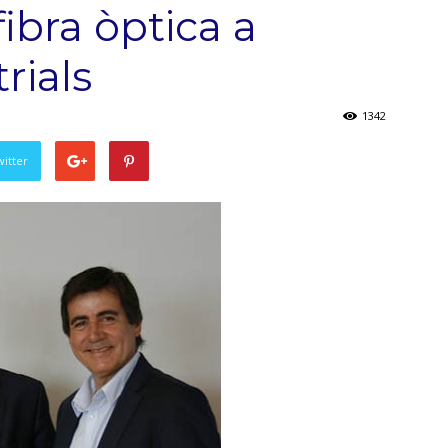
fibra òptica a
rials
1342
witter