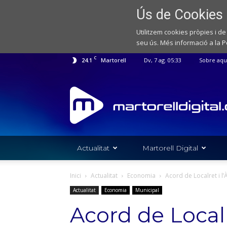
Ús de Cookies
Utilitzem cookies pròpies i de
seu ús. Més informació a la
P
C
24.1
Martorell
Dv, 7 ag. 05:33
Sobre aqu
Web
de
notícies
de
l'Ajuntament
de
Actualitat
Martorell Digital
Martorell
Inici
Actualitat
Economia
Acord de Localret i l’
Actualitat
Economia
Municipal
Acord de Localr