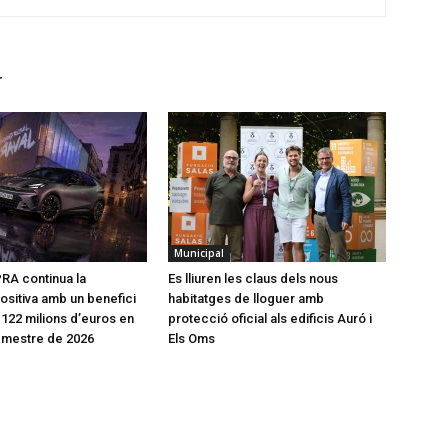
r
Municipal
RA continua la
Es lliuren les claus dels nous
ositiva amb un benefici
habitatges de lloguer amb
 122 milions d’euros en
protecció oficial als edificis Auró i
emestre de 2026
Els Oms