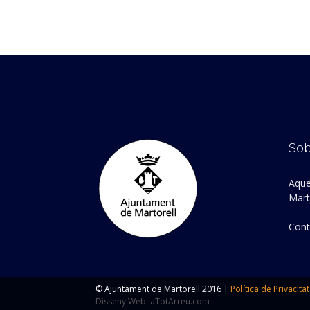
Sob
Aque
Marto
Cont
© Ajuntament de Martorell 2016 |
Política de Privacitat
Disseny Web: aTotArreu.com