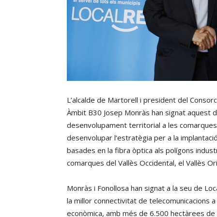
L’alcalde de Martorell i president del Consorc
Àmbit B30 Josep Monràs han signat aquest dijo
desenvolupament territorial a les comarques 
desenvolupar l’estratègia per a la implantaci
basades en la fibra òptica als polígons industr
comarques del Vallès Occidental, el Vallès Orie
Monràs i Fonollosa han signat a la seu de Local
la millor connectivitat de telecomunicacions 
econòmica, amb més de 6.500 hectàrees de sò