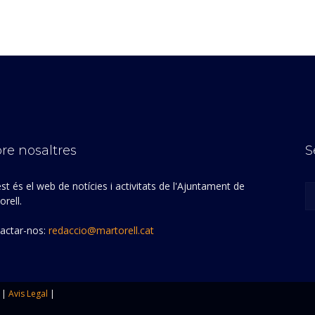
re nosaltres
S
st és el web de notícies i activitats de l'Ajuntament de
rell.
actar-nos:
redaccio@martorell.cat
|
Avis Legal
|