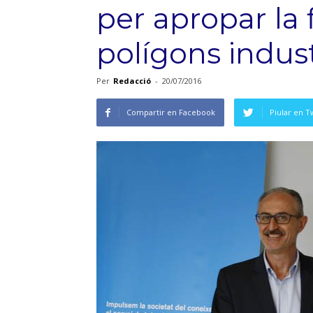
per apropar la 
polígons indust
Per
Redacció
-
20/07/2016
Compartir en Facebook
Piular en T