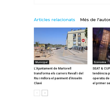
Articles relacionats
Més de l'auto
Municipal
Economia
L’Ajuntament de Martorell
SEAT & CUP
transforma els carrers Revall i del
tendència p
Riu i millora el paviment d’Anselm
operatiu de
Clavé
el primer s