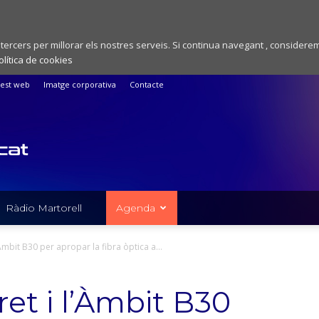
 tercers per millorar els nostres serveis. Si continua navegant , considere
olítica de cookies
est web
Imatge corporativa
Contacte
Ràdio Martorell
Agenda
Àmbit B30 per apropar la fibra òptica a...
et i l’Àmbit B30