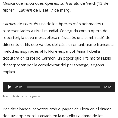
Música que inclou dues òperes,
La Traviata
de Verdi (13 de
febrer) i
Carmen
de Bizet (7 de març).
Carmen
de Bizet és una de les òperes més aclamades i
representades a nivell mundial. Coneguda com a òpera de
repertori, la seva meravellosa música és una combinació de
diferents estils que va des del clàssic romanticisme francès a
melodies inspirades al folklore espanyol. Anna Tobella
debutarà en el rol de Carmen, un paper que li fa molta il·lusió
d’interpretar per la complexitat del personatge, segons
explica.
Reproductor
00:00
00:00
d'àudio
Anna Tobella, mezzosoprano
Per altra banda, repeteix amb el paper de Flora en el drama
de Giuseppe Verdi. Basada en la novel·la La dama de les