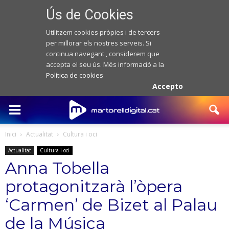
Ús de Cookies
Utilitzem cookies pròpies i de tercers
per millorar els nostres serveis. Si
continua navegant , considerem que
accepta el seu ús. Més informació a la
Política de cookies
Accepto
Inici
Actualitat
Cultura i oci
Actualitat
Cultura i oci
Anna Tobella
protagonitzarà l’òpera
‘Carmen’ de Bizet al Palau
de la Música