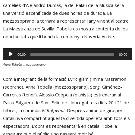
camèlies d’Alejandro Dumas, la del Palau de la Música serà
una versió escenificada de dues hores de durada. La
mezzosoprano la tornarà a representar l’any vinent al teatre
La Maestranza de Sevilla. Tobella es mostra contenta de les
oportunitats que li brinda la companyia NovAria Artists.
Reproductor
00:00
00:00
d'àudio
Anna Tobella, mezzosoprano
Com a integrant de la formació Lyric glam (Imma Masramon
(soprano), Anna Tobella (mezzosoprano), Sergi Giménez-
Carreras (tenor), Alessio Coppola (pianista) estrenaran al
Palau Falguera de Sant Feliu de Llobregat, els dies 20 i 21 de
febrer, la comèdia
El Ratpenat
. Després aniran de gira per
Catalunya compartint aquesta divertida opereta amb tots els
espectadors. L’obra es representarà en català. Tobella
assegura que el públic s’ho passarà molt bé.