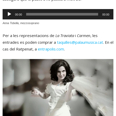
Reproductor
00:00
00:00
d'àudio
Anna Tobella, mezzosoprano
Per a les representacions de
La Traviata
i
Carmen
, les
entrades es poden comprar a
taquilles@palaumusica.cat
. En el
cas del Ratpenat, a
entrapolis.com
.