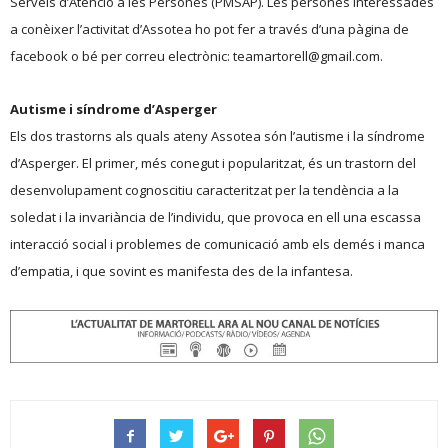
Serveis d’Atenció a les Persones (PMSAP). Les persones interessades
a conèixer l’activitat d’Assotea ho pot fer a través d’una pàgina de
facebook o bé per correu electrònic: teamartorell@gmail.com.
Autisme i síndrome d’Asperger
Els dos trastorns als quals ateny Assotea són l’autisme i la síndrome
d’Asperger. El primer, més conegut i popularitzat, és un trastorn del
desenvolupament cognoscitiu caracteritzat per la tendència a la
soledat i la invariància de l’individu, que provoca en ell una escassa
interacció social i problemes de comunicació amb els demés i manca
d’empatia, i que sovint es manifesta des de la infantesa.