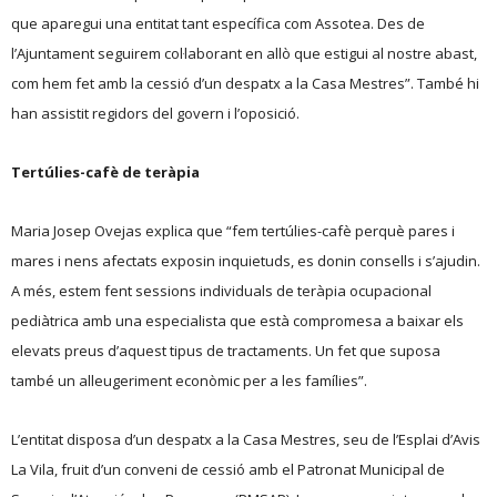
que aparegui una entitat tant específica com Assotea. Des de
l’Ajuntament seguirem col·laborant en allò que estigui al nostre abast,
com hem fet amb la cessió d’un despatx a la Casa Mestres”. També hi
han assistit regidors del govern i l’oposició.
Tertúlies-cafè de teràpia
Maria Josep Ovejas explica que “fem tertúlies-cafè perquè pares i
mares i nens afectats exposin inquietuds, es donin consells i s’ajudin.
A més, estem fent sessions individuals de teràpia ocupacional
pediàtrica amb una especialista que està compromesa a baixar els
elevats preus d’aquest tipus de tractaments. Un fet que suposa
també un alleugeriment econòmic per a les famílies”.
L’entitat disposa d’un despatx a la Casa Mestres, seu de l’Esplai d’Avis
La Vila, fruit d’un conveni de cessió amb el Patronat Municipal de