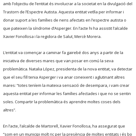
amb l’objectiu de l’entitat és involucrar a la societat en la divulgació del
Trastorn de l’Espectre Autista. Aquesta entitat vetlla per informar i
donar suport a les famílies de nens afectats en l’espectre autista o
que pateixen la síndrome d’Asperger. En l’acte hi ha assistit l’alcalde
Xavier Fonollosa i la regidora de Salut, Mercè Morera.
L’entitat va començar a caminar fa gairebé dos anys a partir de la
iniciativa de diverses mares que van posar en comú la seva
problemàtica. Natalia López, presidenta de la nova entitat, va detectar
que el seu fill tenia Asperger i va anar coneixent i aglutinant altres
mares: “totes teníem la mateixa sensació de desempara, i vam crear
aquesta entitat per informar les famílies afectades i que no se sentin
soles. Compartir la problemàtica és aprendre moltes coses dels
altres”.
En l’acte, l’alcalde de Martorell, Xavier Fonollosa, ha assegurat que
“som en un municipi molt ric per la presència de moltes entitats i és bo