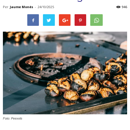
Per
Jaume Monés
-
24/10/2025
946
Foto: Peexels