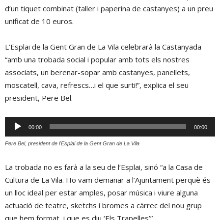
d’un tiquet combinat (taller i paperina de castanyes) a un preu
unificat de 10 euros.
L’Esplai de la Gent Gran de La Vila celebrarà la Castanyada
“amb una trobada social i popular amb tots els nostres
associats, un berenar-sopar amb castanyes, panellets,
moscatell, cava, refrescs…i el que surti!”, explica el seu
president, Pere Bel.
Reproductor
00:00
00:00
d'àudio
Pere Bel, president de l'Esplai de la Gent Gran de La Vila
La trobada no es farà a la seu de l’Esplai, sinó “a la Casa de
Cultura de La Vila. Ho vam demanar a l’Ajuntament perquè és
un lloc ideal per estar amples, posar música i viure alguna
actuació de teatre, sketchs i bromes a càrrec del nou grup
que hem format, i que es diu ‘Els Trapelles’”.