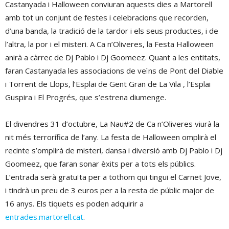
Castanyada i Halloween conviuran aquests dies a Martorell
amb tot un conjunt de festes i celebracions que recorden,
d’una banda, la tradició de la tardor i els seus productes, i de
l’altra, la por i el misteri. A Ca n’Oliveres, la Festa Halloween
anirà a càrrec de Dj Pablo i Dj Goomeez. Quant a les entitats,
faran Castanyada les associacions de veïns de Pont del Diable
i Torrent de Llops, l’Esplai de Gent Gran de La Vila , l’Esplai
Guspira i El Progrés, que s’estrena diumenge.
El divendres 31 d’octubre, La Nau#2 de Ca n’Oliveres viurà la
nit més terrorífica de l’any. La festa de Halloween omplirà el
recinte s’omplirà de misteri, dansa i diversió amb Dj Pablo i Dj
Goomeez, que faran sonar èxits per a tots els públics.
L’entrada serà gratuïta per a tothom qui tingui el Carnet Jove,
i tindrà un preu de 3 euros per a la resta de públic major de
16 anys. Els tiquets es poden adquirir a
entrades.martorell.cat
.