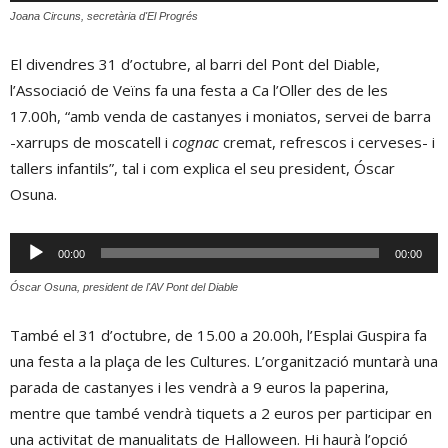
Joana Circuns, secretària d'El Progrés
El divendres 31 d’octubre, al barri del Pont del Diable,
l’Associació de Veïns fa una festa a Ca l’Oller des de les
17.00h, “amb venda de castanyes i moniatos, servei de barra
-xarrups de moscatell i
cognac
cremat, refrescos i cerveses- i
tallers infantils”, tal i com explica el seu president, Óscar
Osuna.
Reproductor
00:00
00:00
d'àudio
Óscar Osuna, president de l'AV Pont del Diable
També el 31 d’octubre, de 15.00 a 20.00h, l’Esplai Guspira fa
una festa a la plaça de les Cultures. L’organització muntarà una
parada de castanyes i les vendrà a 9 euros la paperina,
mentre que també vendrà tiquets a 2 euros per participar en
una activitat de manualitats de Halloween. Hi haurà l’opció