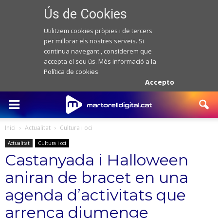
Ús de Cookies
Utilitzem cookies pròpies i de tercers
per millorar els nostres serveis. Si
continua navegant , considerem que
accepta el seu ús. Més informació a la
Política de cookies
Accepto
Inici
Actualitat
Cultura i oci
Actualitat
Cultura i oci
Castanyada i Halloween
aniran de bracet en una
agenda d’activitats que
arrenca diumenge