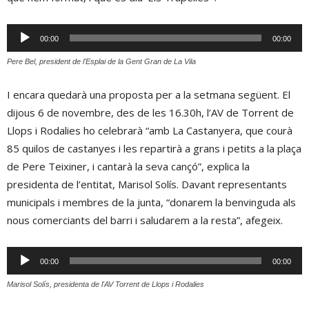
Reproductor
00:00
00:00
d'àudio
Pere Bel, president de l'Esplai de la Gent Gran de La Vila
I encara quedarà una proposta per a la setmana següent. El
dijous 6 de novembre, des de les 16.30h, l’AV de Torrent de
Llops i Rodalies ho celebrarà “amb La Castanyera, que courà
85 quilos de castanyes i les repartirà a grans i petits a la plaça
de Pere Teixiner, i cantarà la seva cançó”, explica la
presidenta de l’entitat, Marisol Solís. Davant representants
municipals i membres de la junta, “donarem la benvinguda als
nous comerciants del barri i saludarem a la resta”, afegeix.
Reproductor
00:00
00:00
d'àudio
Marisol Solís, presidenta de l'AV Torrent de Llops i Rodalies