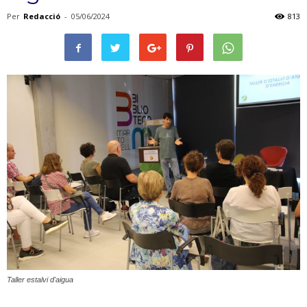
Per
Redacció
-
05/06/2024
813
Taller estalvi d'aigua