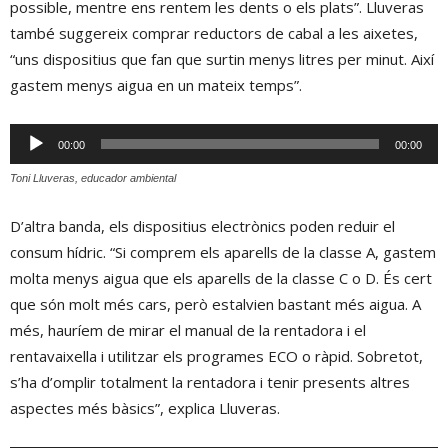
possible, mentre ens rentem les dents o els plats”. Lluveras
també suggereix comprar reductors de cabal a les aixetes,
“uns dispositius que fan que surtin menys litres per minut. Així
gastem menys aigua en un mateix temps”.
Reproductor
00:00
00:00
d'àudio
Toni Lluveras, educador ambiental
D’altra banda, els dispositius electrònics poden reduir el
consum hídric. “Si comprem els aparells de la classe A, gastem
molta menys aigua que els aparells de la classe C o D. És cert
que són molt més cars, però estalvien bastant més aigua. A
més, hauríem de mirar el manual de la rentadora i el
rentavaixella i utilitzar els programes ECO o ràpid. Sobretot,
s’ha d’omplir totalment la rentadora i tenir presents altres
aspectes més bàsics”, explica Lluveras.