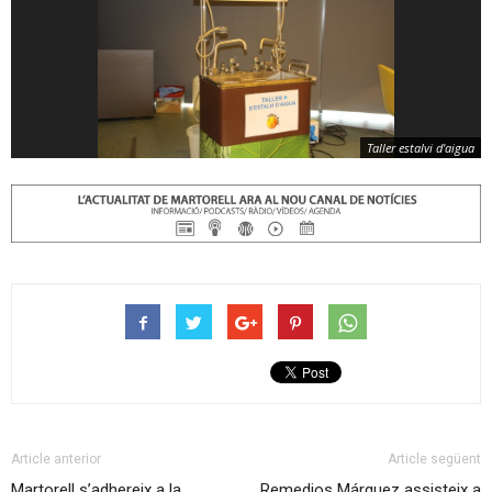
Taller estalvi d'aigua
Article anterior
Article següent
Martorell s’adhereix a la
Remedios Márquez assisteix a