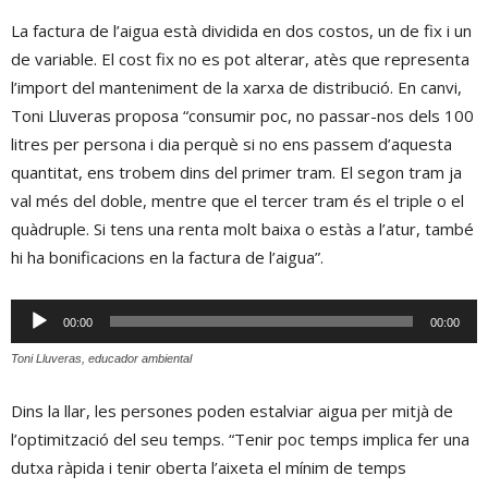
La factura de l’aigua està dividida en dos costos, un de fix i un
de variable. El cost fix no es pot alterar, atès que representa
l’import del manteniment de la xarxa de distribució. En canvi,
Toni Lluveras proposa “consumir poc, no passar-nos dels 100
litres per persona i dia perquè si no ens passem d’aquesta
quantitat, ens trobem dins del primer tram. El segon tram ja
val més del doble, mentre que el tercer tram és el triple o el
quàdruple. Si tens una renta molt baixa o estàs a l’atur, també
hi ha bonificacions en la factura de l’aigua”.
Reproductor
00:00
00:00
d'àudio
Toni Lluveras, educador ambiental
Dins la llar, les persones poden estalviar aigua per mitjà de
l’optimització del seu temps. “Tenir poc temps implica fer una
dutxa ràpida i tenir oberta l’aixeta el mínim de temps