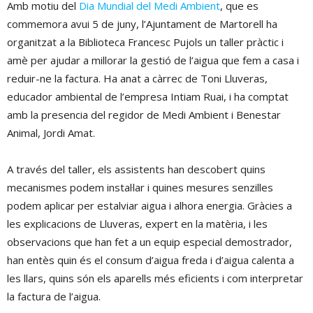
Amb motiu del
Dia Mundial del Medi Ambient
, que es
commemora avui 5 de juny, l’Ajuntament de Martorell ha
organitzat a la Biblioteca Francesc Pujols un taller pràctic i
amè per ajudar a millorar la gestió de l’aigua que fem a casa i
reduir-ne la factura. Ha anat a càrrec de Toni Lluveras,
educador ambiental de l’empresa Intiam Ruai, i ha comptat
amb la presencia del regidor de Medi Ambient i Benestar
Animal, Jordi Amat.
A través del taller, els assistents han descobert quins
mecanismes podem instal·lar i quines mesures senzilles
podem aplicar per estalviar aigua i alhora energia. Gràcies a
les explicacions de Lluveras, expert en la matèria, i les
observacions que han fet a un equip especial demostrador,
han entès quin és el consum d’aigua freda i d’aigua calenta a
les llars, quins són els aparells més eficients i com interpretar
la factura de l’aigua.