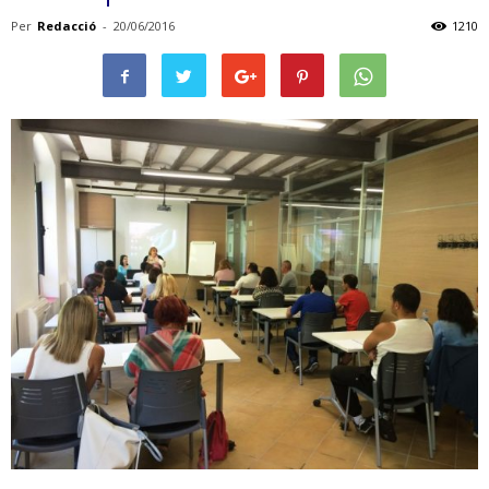
Per
Redacció
-
20/06/2016
1210