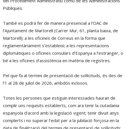
del Procediment Administratiu comú de les Administracions
Públiques.
També es podrà fer de manera presencial a l’OAC de
l’Ajuntament de Martorell (Carrer Mur, 61, planta baixa, de
Martorell); a les oficines de Correus en la forma que
reglamentàriament s’estableixi; a les representacions
diplomàtiques o oficines consulars d’Espanya a l’estranger, o
bé a les oficines d’assistència en matèria de registres.
Pel que fa al termini de presentació de sol·licituds, és des de
l’1 al 28 de juliol de 2026, ambdós inclosos.
Totes les persones que estiguin interessades hauran de
complir uns requisits establerts, com ara tenir la ciutadania
espanyola d’acord amb la legislació vigent; tenir divuit anys
complerts i no superar l’edat per a la jubilació forçosa en la
data de finalització del termini de presentació de sol·licituds;