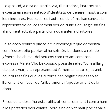
L’exposició, a cura de Marika Vila, il·lustradora, historietista i
experta en representació d’identitats de gènere, mostra com
les ninotaires, il·lustradores i autores de còmic han canviat la
representació del cos femení des de d’inicis del segle XX fins
al moment actual, a partir d’una quarantena d’autores.
La selecció d’obres planteja “un recorregut que demostra
com l’estereotip patriarcal ha sotmès les dones a rols de
gènere i ha abusat del seu cos com reclam comercial”,
expressa Marika Vila. L’exposició posa de relleu “com al llarg
d’aquest viatge la representació femenina ha carregat amb
aquest llast fins que les autores han pogut expressar-se
lliurement en favor de l’alliberament i l’apoderament de la
dona”.
El cos de la dona “ha estat utilitzat comercialment i com a ham
a les portades dels còmics, però s’ha deixat molt poc espai a