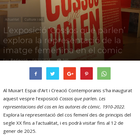
Actualitat
Cultura i oci
L’exposició ‘Cossos que parlen’
explora la representació de la
imatge femenina en el còmic
Per
Redacció
-
04/10/2024
946
Al Muxart Espai d’Art i Creació Contemporanis s’ha inaugurat
aquest vespre l’exposició
Cossos que parlen. Les
representacions del cos en les autores de còmic. 1910-2022
.
Explora la representació del cos femení des de principis del
segle XX fins a l’actualitat, i es podrà visitar fins al 12 de
gener de 2025.