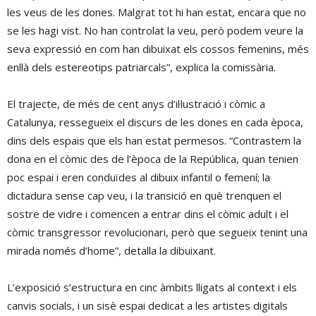
les veus de les dones. Malgrat tot hi han estat, encara que no
se les hagi vist. No han controlat la veu, però podem veure la
seva expressió en com han dibuixat els cossos femenins, més
enllà dels estereotips patriarcals”, explica la comissària.
El trajecte, de més de cent anys d’il·lustració i còmic a
Catalunya, ressegueix el discurs de les dones en cada època,
dins dels espais que els han estat permesos. “Contrastem la
dona en el còmic des de l’època de la República, quan tenien
poc espai i eren conduïdes al dibuix infantil o femení; la
dictadura sense cap veu, i la transició en què trenquen el
sostre de vidre i comencen a entrar dins el còmic adult i el
còmic transgressor revolucionari, però que segueix tenint una
mirada només d’home”, detalla la dibuixant.
L’exposició s’estructura en cinc àmbits lligats al context i els
canvis socials, i un sisè espai dedicat a les artistes digitals