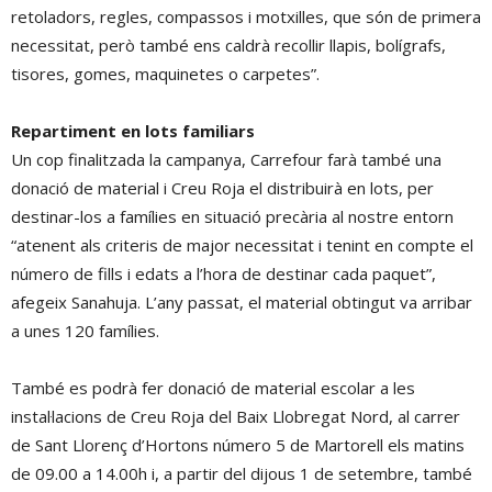
retoladors, regles, compassos i motxilles, que són de primera
necessitat, però també ens caldrà recollir llapis, bolígrafs,
tisores, gomes, maquinetes o carpetes”.
Repartiment en lots familiars
Un cop finalitzada la campanya, Carrefour farà també una
donació de material i Creu Roja el distribuirà en lots, per
destinar-los a famílies en situació precària al nostre entorn
“atenent als criteris de major necessitat i tenint en compte el
número de fills i edats a l’hora de destinar cada paquet”,
afegeix Sanahuja. L’any passat, el material obtingut va arribar
a unes 120 famílies.
També es podrà fer donació de material escolar a les
instal·lacions de Creu Roja del Baix Llobregat Nord, al carrer
de Sant Llorenç d’Hortons número 5 de Martorell els matins
de 09.00 a 14.00h i, a partir del dijous 1 de setembre, també