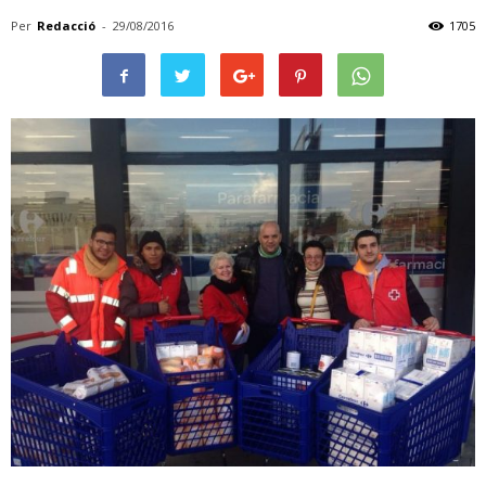
Per
Redacció
-
29/08/2016
1705