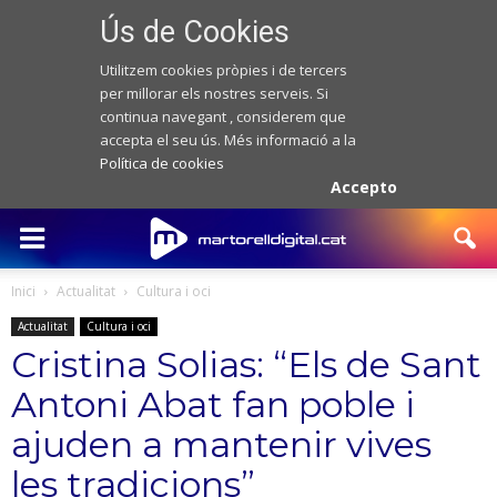
Ús de Cookies
Utilitzem cookies pròpies i de tercers
per millorar els nostres serveis. Si
continua navegant , considerem que
accepta el seu ús. Més informació a la
Política de cookies
Accepto
Inici
Actualitat
Cultura i oci
Actualitat
Cultura i oci
Cristina Solias: “Els de Sant
Antoni Abat fan poble i
ajuden a mantenir vives
les tradicions”