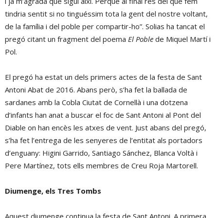
i ja m’agrada que sigui així. Perquè al final res del que fem
tindria sentit si no tinguéssim tota la gent del nostre voltant,
de la família i del poble per compartir-ho”. Solias ha tancat el
pregó citant un fragment del poema
El Poble
de Miquel Martí i
Pol.
El pregó ha estat un dels primers actes de la festa de Sant
Antoni Abat de 2016. Abans però, s’ha fet la ballada de
sardanes amb la Cobla Ciutat de Cornellà i una dotzena
d’infants han anat a buscar el foc de Sant Antoni al Pont del
Diable on han encès les atxes de vent. Just abans del pregó,
s’ha fet l’entrega de les senyeres de l’entitat als portadors
d’enguany: Higini Garrido, Santiago Sánchez, Blanca Voltà i
Pere Martínez, tots ells membres de Creu Roja Martorell.
Diumenge, els Tres Tombs
Aquest diumenge continua la festa de Sant Antoni. A primera