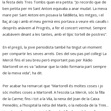
la festa dels Tres Tombs quan era petita. “Jo recordo que de
ben petita per mi Sant Antoni equivalia a anar mudat. La meva
mare per Sant Antoni em posava la faldilleta, les mitges, i el
llaç al cap i amb el meu germà ens portava a veure els cavalls i
després anàvem al Progrés, a fer el concert vermut. Sempre
acabàvem dinant a les tantes, amb el típic tortell de postres”.
En el pregó, la jove periodista també ha tingut un moment
per compartir les seves arrels. Des del seu pas pel col·legi La
Mercè fins el seu breu però important pas per Ràdio
Martorell on es va “adonar que la ràdio formaria part sempre
de la meva vida”, ha dit.
Per acabar ha remarcat que “Martorell és moltes coses i jo
sóc moltes coses a Martorell. A l’escola La Mercè, sóc la filla
de la Carme; fins i tot a la Vila, la nena del Joan de la Caixa
Penedès; a l’hospital la néta del Marín, o la neboda de la Trini…