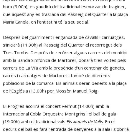
hora (9.00h), es gaudirà del tradicional esmorzar de traginer,
que aquest any es trasllada del Passeig del Quarter a la plaça
Maria Canela, on l’entitat hi té la seu social.
Després del guarniment i enganxada de cavalls i carruatges,
s’iniciarà (11.30h) al Passeig del Quarter el recorregut dels
Tres Tombs. Després de recórrer alguns carrers del municipi
amb la Banda Simfònica de Martorell, donarà tres voltes pels
carrers de La Vila amb la presència d’un centenar de genets,
carros i carruatges de Martorell i també de diferents
poblacions de la comarca. Els animals seran beneïts a la plaça
de l’Església (13.00h) per Mossèn Manuel Roig.
El Progrés acollirà el concert vermut (14.00h) amb la
Internacional Cobla Orquestra Montgrins i el ball de gala
(19.00h) amb el tradicional vals
Els xiquets de Valls
. En el
decurs del ball es farà l’entrada de senyeres a la sala i s’obrirà