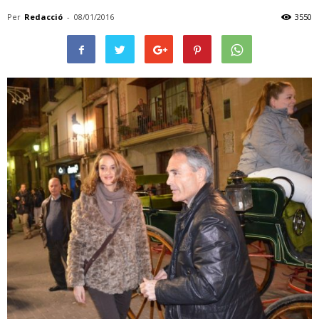
Per
Redacció
-
08/01/2016
3550