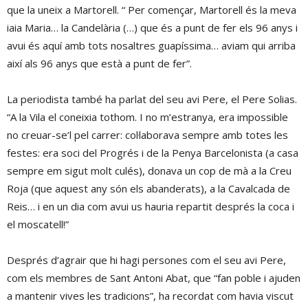
que la uneix a Martorell. “ Per començar, Martorell és la meva
iaia Maria… la Candelària (…) que és a punt de fer els 96 anys i
avui és aquí amb tots nosaltres guapíssima… aviam qui arriba
així als 96 anys que està a punt de fer”.
La periodista també ha parlat del seu avi Pere, el Pere Solias.
“A la Vila el coneixia tothom. I no m’estranya, era impossible
no creuar-se’l pel carrer: col·laborava sempre amb totes les
festes: era soci del Progrés i de la Penya Barcelonista (a casa
sempre em sigut molt culés), donava un cop de mà a la Creu
Roja (que aquest any són els abanderats), a la Cavalcada de
Reis… i en un dia com avui us hauria repartit després la coca i
el moscatell!”
Després d’agrair que hi hagi persones com el seu avi Pere,
com els membres de Sant Antoni Abat, que “fan poble i ajuden
a mantenir vives les tradicions”, ha recordat com havia viscut