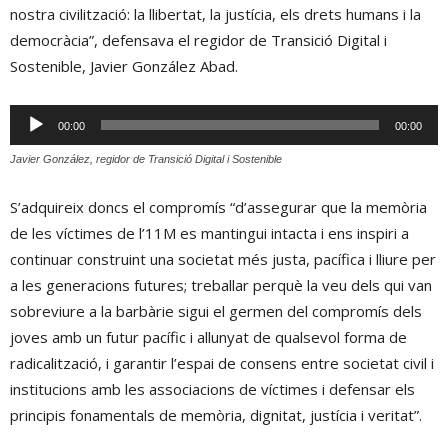
nostra civilització: la llibertat, la justícia, els drets humans i la
democràcia”, defensava el regidor de Transició Digital i
Sostenible, Javier González Abad.
Reproductor
00:00
00:00
d'àudio
Javier González, regidor de Transició Digital i Sostenible
S’adquireix doncs el compromís “d’assegurar que la memòria
de les víctimes de l’11M es mantingui intacta i ens inspiri a
continuar construint una societat més justa, pacífica i lliure per
a les generacions futures; treballar perquè la veu dels qui van
sobreviure a la barbàrie sigui el germen del compromís dels
joves amb un futur pacífic i allunyat de qualsevol forma de
radicalització, i garantir l’espai de consens entre societat civil i
institucions amb les associacions de víctimes i defensar els
principis fonamentals de memòria, dignitat, justícia i veritat”.