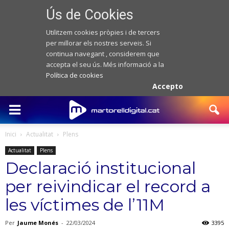
Ús de Cookies
Utilitzem cookies pròpies i de tercers
per millorar els nostres serveis. Si
continua navegant , considerem que
accepta el seu ús. Més informació a la
Política de cookies
Accepto
Inici
Actualitat
Plens
Actualitat
Plens
Declaració institucional
per reivindicar el record a
les víctimes de l’11M
Per
Jaume Monés
-
22/03/2024
3395