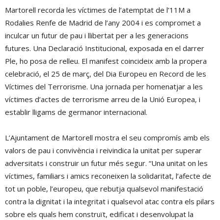
Martorell recorda les víctimes de l’atemptat de l’11M a
Rodalies Renfe de Madrid de l’any 2004 i es compromet a
inculcar un futur de pau i llibertat per a les generacions
futures. Una Declaració Institucional, exposada en el darrer
Ple, ho posa de relleu. El manifest coincideix amb la propera
celebració, el 25 de març, del Dia Europeu en Record de les
Víctimes del Terrorisme. Una jornada per homenatjar a les
víctimes d’actes de terrorisme arreu de la Unió Europea, i
establir lligams de germanor internacional.
L’Ajuntament de Martorell mostra el seu compromís amb els
valors de pau i convivència i reivindica la unitat per superar
adversitats i construir un futur més segur. “Una unitat on les
víctimes, familiars i amics reconeixen la solidaritat, l’afecte de
tot un poble, l’europeu, que rebutja qualsevol manifestació
contra la dignitat i la integritat i qualsevol atac contra els pilars
sobre els quals hem construït, edificat i desenvolupat la