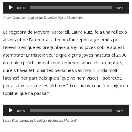
Reproductor
00:00
00:00
d'àudio
Javier González, regidor de Transició Digital i Sostenible
La regidora de Movem Martorell, Laura Ruiz, feia una reflexió
al voltant de l’atemptat a tenor d’un reportatge emès per
televisió en què es preguntava a alguns joves sobre aquest
atemptat: “Entristeix veure que alguns joves nascuts el 2000
no tenien pràcticament coneixements sobre els atemptats,
qui els havia fet, quantes persones van morir…crida molt
l’atenció per part dels que sí que ho hem viscut, i sobretot,
per als familiars de les víctimes”, i reclamava que “no caigui en
l’oblit el que ha passat”.
Reproductor
00:00
00:00
d'àudio
Laura Ruiz, portaveu i regidora de Movem Martorell