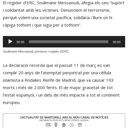
El regidor d’ERC, Soulimane Messaoudi, afegia els seu “suport
i solidaritat amb les víctimes. Denunciem el terrorisme,
perquè volem una societat pacífica, solidària i lliure on hi
càpiga tothom i que sigui per a tothom”.
Reproductor
00:00
00:00
d'àudio
Soulimane Messaoudi, portaveu i regidor d'ERC
La declaració recorda que el passat 11 de març es van
complir 20 anys de l’atemptat perpetrat per una cèl·lula
islamista a Rodalies Renfe de Madrid, que va causar 193
morts i més de 2.000 ferits. El de major gravetat de tot
l’estat espanyol, i un dels de més impacte a tot el continent
europeu.