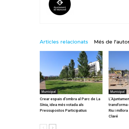
Articles relacionats
Més de l'auto
Municipal
Municipal
Crear espais d’ombra al Parc de La
L’Ajuntamen
Sínia, idea més votada als
transforma e
Pressupostos Participatius
Riu i millor
Clavé