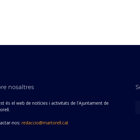
re nosaltres
S
st és el web de notícies i activitats de l'Ajuntament de
rell.
actar-nos:
redaccio@martorell.cat