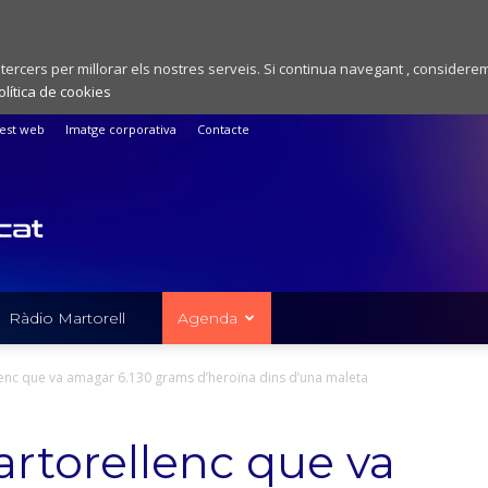
 tercers per millorar els nostres serveis. Si continua navegant , considere
olítica de cookies
est web
Imatge corporativa
Contacte
Ràdio Martorell
Agenda
enc que va amagar 6.130 grams d’heroïna dins d’una maleta
rtorellenc que va