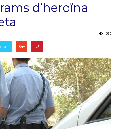
rams d’heroïna
eta
1586
witter