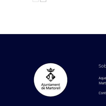
Sob
Aque
Marto
Cont