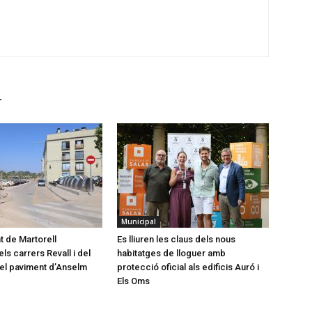
r
Municipal
t de Martorell
Es lliuren les claus dels nous
ls carrers Revall i del
habitatges de lloguer amb
a el paviment d’Anselm
protecció oficial als edificis Auró i
Els Oms