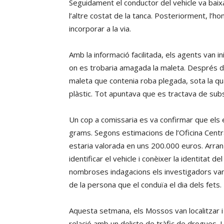
Seguidament el conductor del vehicle va bai
l’altre costat de la tanca. Posteriorment, l’ho
incorporar a la via.
Amb la informació facilitada, els agents van in
on es trobaria amagada la maleta. Després d
maleta que contenia roba plegada, sota la q
plàstic. Tot apuntava que es tractava de sub
Un cop a comissaria es va confirmar que els e
grams. Segons estimacions de l’Oficina Centr
estaria valorada en uns 200.000 euros. Arran 
identificar el vehicle i conèixer la identitat
nombroses indagacions els investigadors van ac
de la persona que el conduïa el dia dels fets.
Aquesta setmana, els Mossos van localitzar i
relació amb un delicte de tràfic de drogues. L