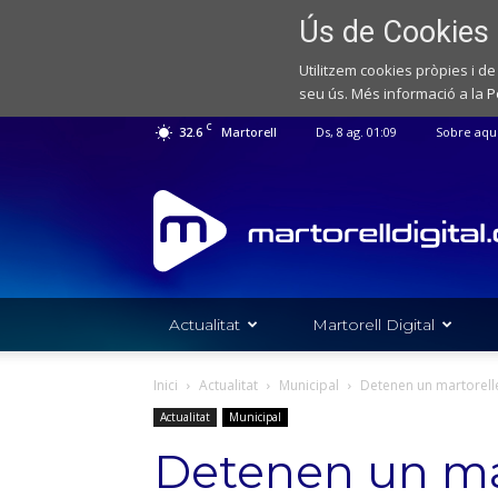
Ús de Cookies
Utilitzem cookies pròpies i de
seu ús. Més informació a la
P
C
32.6
Martorell
Ds, 8 ag. 01:09
Sobre aqu
Web
de
notícies
de
l'Ajuntament
de
Actualitat
Martorell Digital
Martorell
Inici
Actualitat
Municipal
Detenen un martorell
Actualitat
Municipal
Detenen un ma