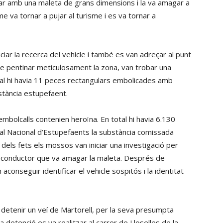
xar amb una maleta de grans dimensions i la va amagar a
me va tornar a pujar al turisme i es va tornar a
iciar la recerca del vehicle i també es van adreçar al punt
e pentinar meticulosament la zona, van trobar una
ual hi havia 11 peces rectangulars embolicades amb
stància estupefaent.
mbolcalls contenien heroïna. En total hi havia 6.130
al Nacional d’Estupefaents la substància comissada
dels fets els mossos van iniciar una investigació per
 del conductor que va amagar la maleta. Després de
onseguir identificar el vehicle sospitós i la identitat
 detenir un veí de Martorell, per la seva presumpta
a detenció es va realitzar al carrer de Lloselles de la