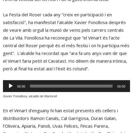
La Festa del Roser cada any “creix en participació i en
satisfacció”, ha manifestat l’alcalde Xavier Fonollosa després
de veure amb orgull la munió de veïns pels carrers centrals
de La Vila. Fonollosa ha reconegut que “el Vimart és l’acte
central del Roser perquè és el més festiu i on hi participa més
gent”. L’alcalde ha recordat que “ara fa uns anys vam dir que
el Vimart faria petit el Cavatast. Ho dèiem de manera irònica,
però al final ha estat així i l’èxit és rotund”.
Reproductor
00:00
00:00
d'àudio
Xavier Fonollosa, alcalde de Martorell
En el Vimart d’enguany hi han estat presents els cellers i
distribuïdors Ramon Canals, Cal Garrigosa, Duran Galan,
l’Olivera, Apiaria, Panoli, Uvas Felices, Fincas Parera,