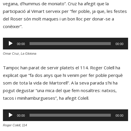
vegana, d’hummus de moniato”. Cruz ha afegit que la
participació al Vimart serveix per “fer poble, ja que, les festes
del Roser són molt maques i un bon lloc per donar-se a
conèixer”.
Reproductor
00:00
00:00
d'àudio
Omar Cruz, La Glotona
Tampoc han parat de servir platets el 114. Roger Colell ha
explicat que “fa dos anys que hi venim per fer poble perquè
som de tota la vida de Martorell”. A la seva parada s’hi ha
pogut degustar “una mica del que fem nosaltres: natxos,
tacos i minihamburgueses”, ha afegit Colell.
Reproductor
00:00
00:00
d'àudio
Roger Colell, 114