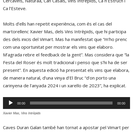
Cercavins, Naturaa, Can Casals, Vins Intrèpids, Ca n’Estruch i
Ca l’Esteve.
Molts d’ells han repetit experiència, com és el cas del
martorellenc Xavier Mas, dels Vins Intrèpids, que hi participa
des dels inicis del Vimart. Mas ha manifestat que “m’ho prenc
com una oportunitat per mostrar els vins que elaboro.
M’agrada rebre el feedback de la gent”. Mas considera que “la
Festa del Roser és molt tradicional i penso que s’hi ha de ser
present”. En aquesta edició ha presentat els vins que elabora,
de manera natural, d’una vinya d’El Bruc “d’on porto una
carinyena de l’anyada 2024 i un xarel·lo de 2023”, ha explicat.
Reproductor
00:00
00:00
d'àudio
Xavier Mas, Vins Intrèpids
Caves Duran Galan també han tornat a apostar pel Vimart per