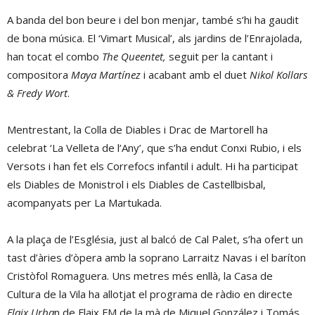
A banda del bon beure i del bon menjar, també s’hi ha gaudit
de bona música. El ‘Vimart Musical’, als jardins de l’Enrajolada,
han tocat el combo
The Queentet,
seguit per la cantant i
compositora
Maya Martínez
i acabant amb el duet
Nikol Kollars
& Fredy Wort
.
Mentrestant, la Colla de Diables i Drac de Martorell ha
celebrat ‘La Velleta de l’Any’, que s’ha endut Conxi Rubio, i els
Versots i han fet els Correfocs infantil i adult. Hi ha participat
els Diables de Monistrol i els Diables de Castellbisbal,
acompanyats per La Martukada.
A la plaça de l’Església, just al balcó de Cal Palet, s’ha ofert un
tast d’àries d’òpera amb la soprano Larraitz Navas i el baríton
Cristòfol Romaguera. Uns metres més enllà, la Casa de
Cultura de la Vila ha allotjat el programa de ràdio en directe
Flaix Urba
n de Flaix FM de la mà de Miquel González i Tomás