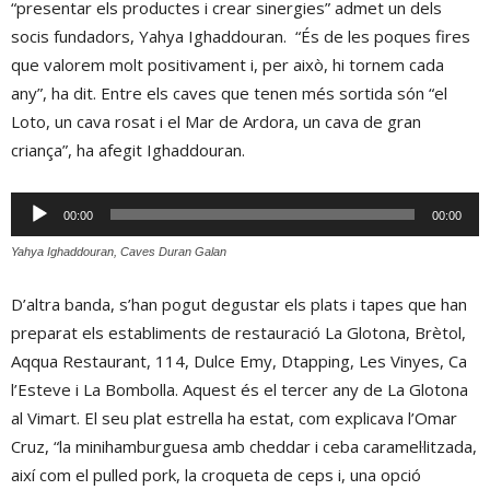
“presentar els productes i crear sinergies” admet un dels
socis fundadors, Yahya Ighaddouran. “És de les poques fires
que valorem molt positivament i, per això, hi tornem cada
any”, ha dit. Entre els caves que tenen més sortida són “el
Loto, un cava rosat i el Mar de Ardora, un cava de gran
criança”, ha afegit Ighaddouran.
Reproductor
00:00
00:00
d'àudio
Yahya Ighaddouran, Caves Duran Galan
D’altra banda, s’han pogut degustar els plats i tapes que han
preparat els establiments de restauració La Glotona, Brètol,
Aqqua Restaurant, 114, Dulce Emy, Dtapping, Les Vinyes, Ca
l’Esteve i La Bombolla. Aquest és el tercer any de La Glotona
al Vimart. El seu plat estrella ha estat, com explicava l’Omar
Cruz, “la minihamburguesa amb cheddar i ceba caramel·litzada,
així com el pulled pork, la croqueta de ceps i, una opció