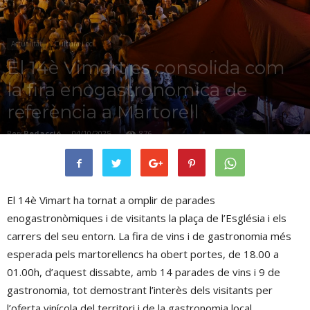
Actualitat
Cultura i oci
El 14è Vimart es consolida com
la fira enogastronòmica de
referència a Martorell
Per
Redacció
-
04/10/2025
876
El 14è Vimart ha tornat a omplir de parades
enogastronòmiques i de visitants la plaça de l’Església i els
carrers del seu entorn. La fira de vins i de gastronomia més
esperada pels martorellencs ha obert portes, de 18.00 a
01.00h, d’aquest dissabte, amb 14 parades de vins i 9 de
gastronomia, tot demostrant l’interès dels visitants per
l’oferta vinícola del territori i de la gastronomia local.