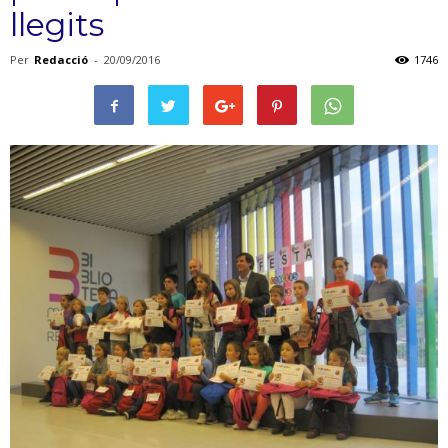
llegits
Per
Redacció
-
20/09/2016
1746