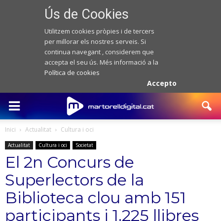
Ús de Cookies
Utilitzem cookies pròpies i de tercers
per millorar els nostres serveis. Si
continua navegant , considerem que
accepta el seu ús. Més informació a la
Política de cookies
Accepto
Inici
Actualitat
Cultura i oci
Actualitat
Cultura i oci
Societat
El 2n Concurs de
Superlectors de la
Biblioteca clou amb 151
participants i 1.225 llibres