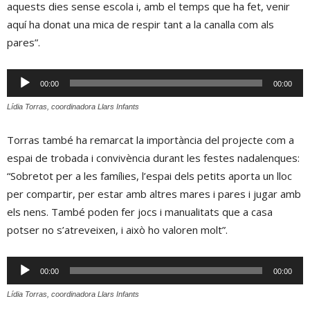
aquests dies sense escola i, amb el temps que ha fet, venir
aquí ha donat una mica de respir tant a la canalla com als
pares”.
Reproductor
00:00
00:00
d'àudio
Lídia Torras, coordinadora Llars Infants
Torras també ha remarcat la importància del projecte com a
espai de trobada i convivència durant les festes nadalenques:
“Sobretot per a les famílies, l’espai dels petits aporta un lloc
per compartir, per estar amb altres mares i pares i jugar amb
els nens. També poden fer jocs i manualitats que a casa
potser no s’atreveixen, i això ho valoren molt”.
Reproductor
00:00
00:00
d'àudio
Lídia Torras, coordinadora Llars Infants