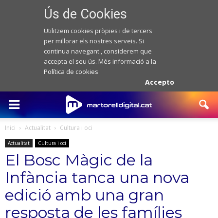
Ús de Cookies
Utilitzem cookies pròpies i de tercers
per millorar els nostres serveis. Si
continua navegant , considerem que
accepta el seu ús. Més informació a la
Política de cookies
Accepto
Inici
Actualitat
Cultura i oci
Actualitat
Cultura i oci
El Bosc Màgic de la
Infància tanca una nova
edició amb una gran
resposta de les famílies