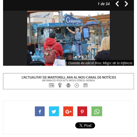
1
de 34
Cloenda 4a edició Bosc Màgic de la Infància