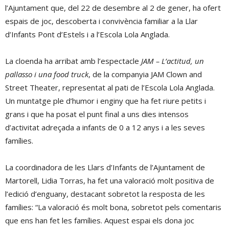
l’Ajuntament que, del 22 de desembre al 2 de gener, ha ofert
espais de joc, descoberta i convivència familiar a la Llar
d’Infants Pont d’Estels i a l’Escola Lola Anglada.
La cloenda ha arribat amb l’espectacle
JAM – L’actitud, un
pallasso i una food truck
, de la companyia JAM Clown and
Street Theater, representat al pati de l’Escola Lola Anglada.
Un muntatge ple d’humor i enginy que ha fet riure petits i
grans i que ha posat el punt final a uns dies intensos
d’activitat adreçada a infants de 0 a 12 anys i a les seves
famílies.
La coordinadora de les Llars d’Infants de l’Ajuntament de
Martorell, Lidia Torras, ha fet una valoració molt positiva de
l’edició d’enguany, destacant sobretot la resposta de les
famílies: “La valoració és molt bona, sobretot pels comentaris
que ens han fet les famílies. Aquest espai els dona joc