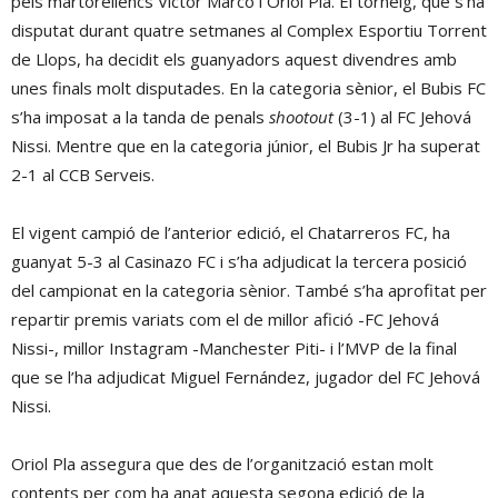
pels martorellencs Víctor Marco i Oriol Pla. El torneig, que s’ha
disputat durant quatre setmanes al Complex Esportiu Torrent
de Llops, ha decidit els guanyadors aquest divendres amb
unes finals molt disputades. En la categoria sènior, el Bubis FC
s’ha imposat a la tanda de penals
shootout
(3-1) al FC Jehová
Nissi. Mentre que en la categoria júnior, el Bubis Jr ha superat
2-1 al CCB Serveis.
El vigent campió de l’anterior edició, el Chatarreros FC, ha
guanyat 5-3 al Casinazo FC i s’ha adjudicat la tercera posició
del campionat en la categoria sènior. També s’ha aprofitat per
repartir premis variats com el de millor afició -FC Jehová
Nissi-, millor Instagram -Manchester Piti- i l’MVP de la final
que se l’ha adjudicat Miguel Fernández, jugador del FC Jehová
Nissi.
Oriol Pla assegura que des de l’organització estan molt
contents per com ha anat aquesta segona edició de la