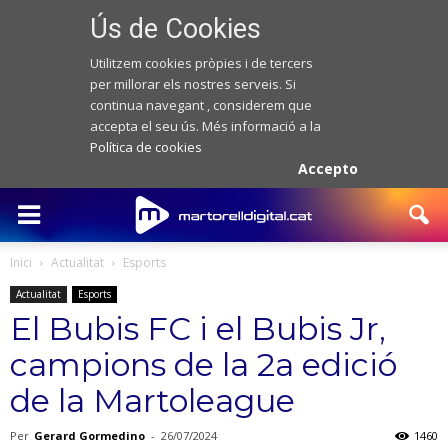
Ús de Cookies
Utilitzem cookies pròpies i de tercers
per millorar els nostres serveis. Si
continua navegant , considerem que
accepta el seu ús. Més informació a la
Política de cookies
Accepto
Inici
Actualitat
Esports
Actualitat
Esports
El Bubis FC i el Bubis Jr,
campions de la 2a edició
de la Martoleague
Per
Gerard Gormedino
-
26/07/2024
1460