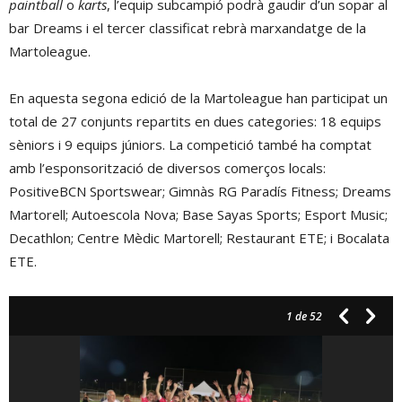
paintball
o
karts
, l’equip subcampió podrà gaudir d’un sopar al
bar Dreams i el tercer classificat rebrà marxandatge de la
Martoleague.
En aquesta segona edició de la Martoleague han participat un
total de 27 conjunts repartits en dues categories: 18 equips
sèniors i 9 equips júniors. La competició també ha comptat
amb l’esponsorització de diversos comerços locals:
PositiveBCN Sportswear; Gimnàs RG Paradís Fitness; Dreams
Martorell; Autoescola Nova; Base Sayas Sports; Esport Music;
Decathlon; Centre Mèdic Martorell; Restaurant ETE; i Bocalata
ETE.
1
de 52