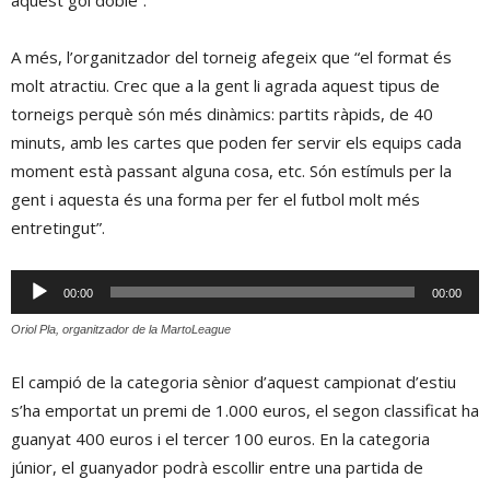
aquest gol doble”.
A més, l’organitzador del torneig afegeix que “el format és
molt atractiu. Crec que a la gent li agrada aquest tipus de
torneigs perquè són més dinàmics: partits ràpids, de 40
minuts, amb les cartes que poden fer servir els equips cada
moment està passant alguna cosa, etc. Són estímuls per la
gent i aquesta és una forma per fer el futbol molt més
entretingut”.
Reproductor
00:00
00:00
d'àudio
Oriol Pla, organitzador de la MartoLeague
El campió de la categoria sènior d’aquest campionat d’estiu
s’ha emportat un premi de 1.000 euros, el segon classificat ha
guanyat 400 euros i el tercer 100 euros. En la categoria
júnior, el guanyador podrà escollir entre una partida de