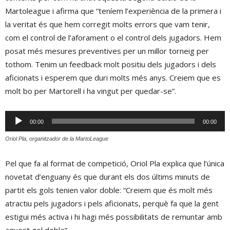
Martoleague i afirma que “teníem l’experiència de la primera i
la veritat és que hem corregit molts errors que vam tenir,
com el control de l’aforament o el control dels jugadors. Hem
posat més mesures preventives per un millor torneig per
tothom. Tenim un feedback molt positiu dels jugadors i dels
aficionats i esperem que duri molts més anys. Creiem que es
molt bo per Martorell i ha vingut per quedar-se”.
Reproductor
00:00
00:00
d'àudio
Oriol Pla, organitzador de la MartoLeague
Pel que fa al format de competició, Oriol Pla explica que l’única
novetat d’enguany és que durant els dos últims minuts de
partit els gols tenien valor doble: “Creiem que és molt més
atractiu pels jugadors i pels aficionats, perquè fa que la gent
estigui més activa i hi hagi més possibilitats de remuntar amb