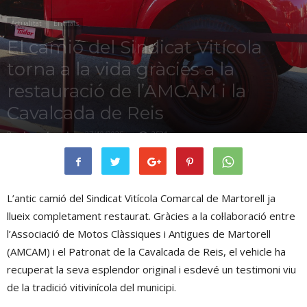
Actualitat
Entitats
El camió del Sindicat Vitícola
torna a la vida gràcies a la
restauració de l’AMCAM i la
Cavalcada de Reis
Per
Irene Jurado
-
27/10/2025
2531
L’antic camió del Sindicat Vitícola Comarcal de Martorell ja
llueix completament restaurat. Gràcies a la col·laboració entre
l’Associació de Motos Clàssiques i Antigues de Martorell
(AMCAM) i el Patronat de la Cavalcada de Reis, el vehicle ha
recuperat la seva esplendor original i esdevé un testimoni viu
de la tradició vitivinícola del municipi.