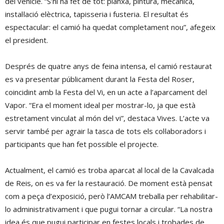
del vehicle. “S’hi ha fet de tot: planxa, pintura, mecànica,
instal·lació elèctrica, tapisseria i fusteria. El resultat és
espectacular: el camió ha quedat completament nou”, afegeix
el president.
Després de quatre anys de feina intensa, el camió restaurat
es va presentar públicament durant la Festa del Roser,
coincidint amb la Festa del Vi, en un acte a l’aparcament del
Vapor. “Era el moment ideal per mostrar-lo, ja que està
estretament vinculat al món del vi”, destaca Vives. L’acte va
servir també per agrair la tasca de tots els col·laboradors i
participants que han fet possible el projecte.
Actualment, el camió es troba aparcat al local de la Cavalcada
de Reis, on es va fer la restauració. De moment està pensat
com a peça d’exposició, però l’AMCAM treballa per rehabilitar-
lo administrativament i que pugui tornar a circular. “La nostra
idea és que pugui participar en festes locals i trobades de