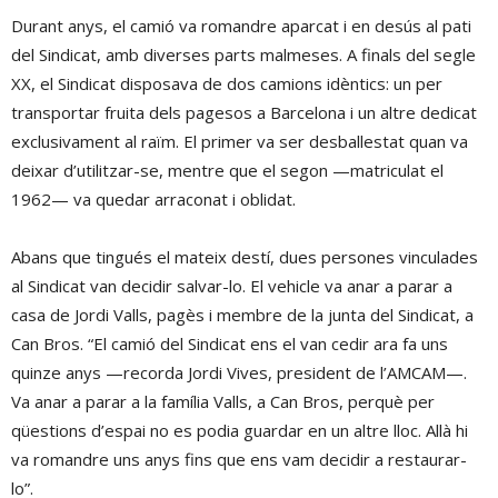
Durant anys, el camió va romandre aparcat i en desús al pati
del Sindicat, amb diverses parts malmeses. A finals del segle
XX, el Sindicat disposava de dos camions idèntics: un per
transportar fruita dels pagesos a Barcelona i un altre dedicat
exclusivament al raïm. El primer va ser desballestat quan va
deixar d’utilitzar-se, mentre que el segon —matriculat el
1962— va quedar arraconat i oblidat.
Abans que tingués el mateix destí, dues persones vinculades
al Sindicat van decidir salvar-lo. El vehicle va anar a parar a
casa de Jordi Valls, pagès i membre de la junta del Sindicat, a
Can Bros. “El camió del Sindicat ens el van cedir ara fa uns
quinze anys —recorda Jordi Vives, president de l’AMCAM—.
Va anar a parar a la família Valls, a Can Bros, perquè per
qüestions d’espai no es podia guardar en un altre lloc. Allà hi
va romandre uns anys fins que ens vam decidir a restaurar-
lo”.