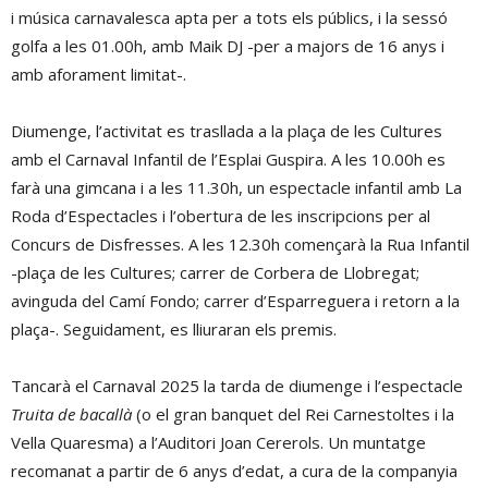
i música carnavalesca apta per a tots els públics, i la sessó
golfa a les 01.00h, amb Maik DJ -per a majors de 16 anys i
amb aforament limitat-.
Diumenge, l’activitat es trasllada a la plaça de les Cultures
amb el Carnaval Infantil de l’Esplai Guspira. A les 10.00h es
farà una gimcana i a les 11.30h, un espectacle infantil amb La
Roda d’Espectacles i l’obertura de les inscripcions per al
Concurs de Disfresses. A les 12.30h començarà la Rua Infantil
-plaça de les Cultures; carrer de Corbera de Llobregat;
avinguda del Camí Fondo; carrer d’Esparreguera i retorn a la
plaça-. Seguidament, es lliuraran els premis.
Tancarà el Carnaval 2025 la tarda de diumenge i l’espectacle
Truita de bacallà
(o el gran banquet del Rei Carnestoltes i la
Vella Quaresma) a l’Auditori Joan Cererols. Un muntatge
recomanat a partir de 6 anys d’edat, a cura de la companyia