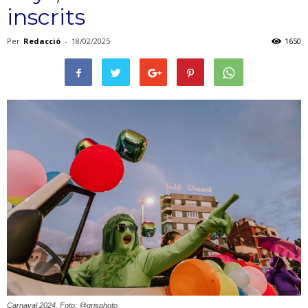
inscrits
Per
Redacció
-
18/02/2025
1650
Carnaval 2024. Foto: @grisphoto