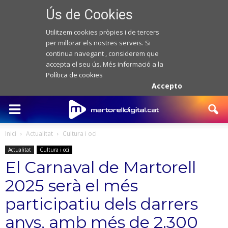
Ús de Cookies
Utilitzem cookies pròpies i de tercers
per millorar els nostres serveis. Si
continua navegant , considerem que
accepta el seu ús. Més informació a la
Política de cookies
Accepto
Inici
Actualitat
Cultura i oci
Actualitat
Cultura i oci
El Carnaval de Martorell
2025 serà el més
participatiu dels darrers
anys, amb més de 2.300