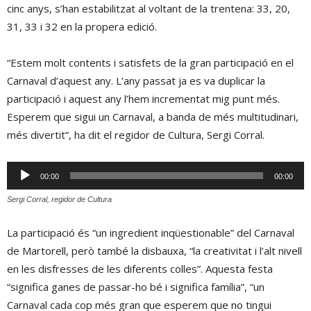
cinc anys, s’han estabilitzat al voltant de la trentena: 33, 20,
31, 33 i 32 en la propera edició.
“Estem molt contents i satisfets de la gran participació en el
Carnaval d’aquest any. L’any passat ja es va duplicar la
participació i aquest any l’hem incrementat mig punt més.
Esperem que sigui un Carnaval, a banda de més multitudinari,
més divertit”, ha dit el regidor de Cultura, Sergi Corral.
Reproductor
00:00
00:00
d'àudio
Sergi Corral, regidor de Cultura
La participació és “un ingredient inqüestionable” del Carnaval
de Martorell, però també la disbauxa, “la creativitat i l’alt nivell
en les disfresses de les diferents colles”. Aquesta festa
“significa ganes de passar-ho bé i significa família”, “un
Carnaval cada cop més gran que esperem que no tingui