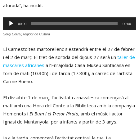
aturada”, ha incidit.
Reproductor
00:00
00:00
d'àudio
Sergi Corral, regidor de Cultura
El Carnestoltes martorellenc s’estendrà entre el 27 de febrer
i el 2 de març. El tret de sortida del dijous 27 serà un
taller de
màscares africanes
a l’Enrajolada Casa-Museu Santacana en
torn de matí (10.30h) i de tarda (17.30h), a càrrec de l’artista
Carme Bueno.
El dissabte 1 de març, l’activitat carnavalesca començarà al
matí amb una Hora del Conte a la Biblioteca amb la companyia
Homenots i
El Bum i el Tresor Pirata
, amb el músic i actor
Ignasi de Muntanyola, per a infants a partir de 3 anys.
Ja a la tarda, començarà l’activitat central, la rua. La