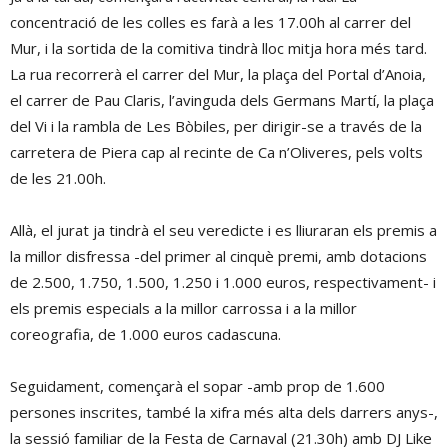
concentració de les colles es farà a les 17.00h al carrer del
Mur, i la sortida de la comitiva tindrà lloc mitja hora més tard.
La rua recorrerà el carrer del Mur, la plaça del Portal d’Anoia,
el carrer de Pau Claris, l’avinguda dels Germans Martí, la plaça
del Vi i la rambla de Les Bòbiles, per dirigir-se a través de la
carretera de Piera cap al recinte de Ca n’Oliveres, pels volts
de les 21.00h.
Allà, el jurat ja tindrà el seu veredicte i es lliuraran els premis a
la millor disfressa -del primer al cinquè premi, amb dotacions
de 2.500, 1.750, 1.500, 1.250 i 1.000 euros, respectivament- i
els premis especials a la millor carrossa i a la millor
coreografia, de 1.000 euros cadascuna.
Seguidament, començarà el sopar -amb prop de 1.600
persones inscrites, també la xifra més alta dels darrers anys-,
la sessió familiar de la Festa de Carnaval (21.30h) amb DJ Like