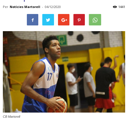
Per
Notícies Martorell
-
04/12/2020
1441
CB Martorell