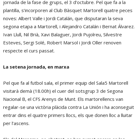
jornada de la fase de grups, el 3 d’octubre. Pel que fa a la
plantilla, s’incorporen al Club Bàsquet Martorell quatre peces
noves: Albert Valle i Jordi Catalán, que disputaran la seva
segona etapa a Martorell, i Alejandro Catalán i Bernat Álvarez.
Ivan Llull, Nil Brià, Xavi Balaguer, Jordi Pujolreu, Silvestre
Esteves, Sergi Solé, Robert Marsol i Jordi Oller renoven
respecte el curs passat.
La setena jornada, en marxa
Pel que fa al futbol sala, el primer equip del Sala5 Martorell
visitarà demà (18.00h) el cuer del sotsgrup 3 de Segona
Nacional B, el CFS Arenys de Munt. Els martorellencs van
regalar-se una victòria plàcida contra La Unión i ha aconseguit
entrar dins el quatre primers llocs, els que donen lloc a lluitar
per l’ascens.