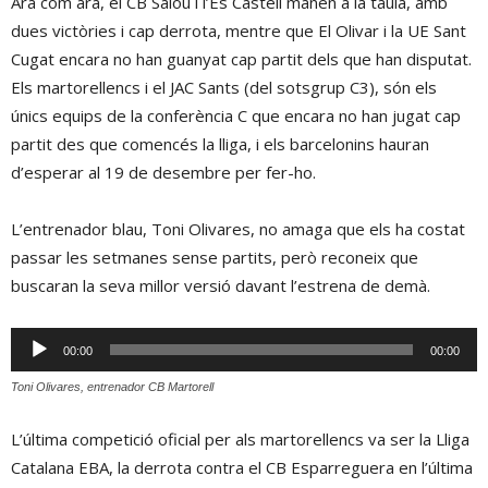
Ara com ara, el CB Salou i l’Es Castell manen a la taula, amb
dues victòries i cap derrota, mentre que El Olivar i la UE Sant
Cugat encara no han guanyat cap partit dels que han disputat.
Els martorellencs i el JAC Sants (del sotsgrup C3), són els
únics equips de la conferència C que encara no han jugat cap
partit des que comencés la lliga, i els barcelonins hauran
d’esperar al 19 de desembre per fer-ho.
L’entrenador blau, Toni Olivares, no amaga que els ha costat
passar les setmanes sense partits, però reconeix que
buscaran la seva millor versió davant l’estrena de demà.
Reproductor
00:00
00:00
d'àudio
Toni Olivares, entrenador CB Martorell
L’última competició oficial per als martorellencs va ser la Lliga
Catalana EBA, la derrota contra el CB Esparreguera en l’última