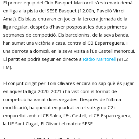
El primer equip del Club Bàsquet Martorell s’estrenarà demà
en lliga a la pista del SESE Bàsquet (12.00h, Pavelló Virrei
Amat). Els blaus entraran en joc en la tercera jornada de la
lliga regular, després d’haver posposat les dues primeres
setmanes de competició. Els barcelonins, de la seva banda,
han sumat una victòria a casa, contra el CB Esparreguera, i
una derrota a domicili, en la seva visita a l’Es Castell menorquí.
El partit es podrà seguir en directe a
Ràdio Martorell
(91.2
FM).
El conjunt dirigit per Toni Olivares encara no sap què és jugar
en aquesta lliga 2020-2021 i ha vist com el format de
competició ha variat dues vegades. Després de l’última
modificació, ha quedat enquadrat en el sotsgrup C2 i
emparellat amb el CB Salou, l’Es Castell, el CB Esparreguera,
la UE Sant Cugat, El Olivar i el mateix SESE.