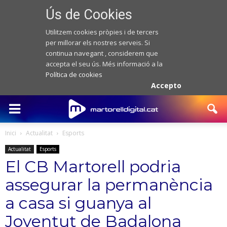
Ús de Cookies
Utilitzem cookies pròpies i de tercers
per millorar els nostres serveis. Si
continua navegant , considerem que
accepta el seu ús. Més informació a la
Política de cookies
Accepto
Inici
Actualitat
Esports
Actualitat
Esports
El CB Martorell podria
assegurar la permanència
a casa si guanya al
Joventut de Badalona