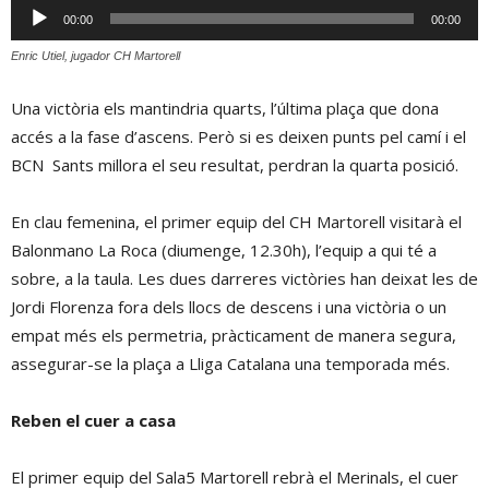
Reproductor
00:00
00:00
d'àudio
Enric Utiel, jugador CH Martorell
Una victòria els mantindria quarts, l’última plaça que dona
accés a la fase d’ascens. Però si es deixen punts pel camí i el
BCN Sants millora el seu resultat, perdran la quarta posició.
En clau femenina, el primer equip del CH Martorell visitarà el
Balonmano La Roca (diumenge, 12.30h), l’equip a qui té a
sobre, a la taula. Les dues darreres victòries han deixat les de
Jordi Florenza fora dels llocs de descens i una victòria o un
empat més els permetria, pràcticament de manera segura,
assegurar-se la plaça a Lliga Catalana una temporada més.
Reben el cuer a casa
El primer equip del Sala5 Martorell rebrà el Merinals, el cuer