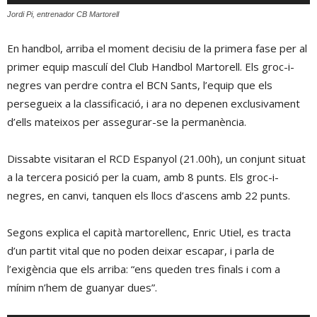
d'àudio
Jordi Pi, entrenador CB Martorell
En handbol, arriba el moment decisiu de la primera fase per al
primer equip masculí del Club Handbol Martorell. Els groc-i-
negres van perdre contra el BCN Sants, l’equip que els
persegueix a la classificació, i ara no depenen exclusivament
d’ells mateixos per assegurar-se la permanència.
Dissabte visitaran el RCD Espanyol (21.00h), un conjunt situat
a la tercera posició per la cuam, amb 8 punts. Els groc-i-
negres, en canvi, tanquen els llocs d’ascens amb 22 punts.
Segons explica el capità martorellenc, Enric Utiel, es tracta
d’un partit vital que no poden deixar escapar, i parla de
l’exigència que els arriba: “ens queden tres finals i com a
mínim n’hem de guanyar dues”.