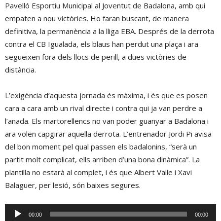
Pavelló Esportiu Municipal al Joventut de Badalona, amb qui
empaten a nou victòries. Ho faran buscant, de manera
definitiva, la permanència a la lliga EBA. Després de la derrota
contra el CB Igualada, els blaus han perdut una plaça i ara
segueixen fora dels llocs de perill, a dues victòries de
distància.
L’exigència d’aquesta jornada és màxima, i és que es posen
cara a cara amb un rival directe i contra qui ja van perdre a
l’anada. Els martorellencs no van poder guanyar a Badalona i
ara volen capgirar aquella derrota. L’entrenador Jordi Pi avisa
del bon moment pel qual passen els badalonins, “serà un
partit molt complicat, ells arriben d’una bona dinàmica”. La
plantilla no estarà al complet, i és que Albert Valle i Xavi
Balaguer, per lesió, són baixes segures.
Reproductor
00:00
00:00