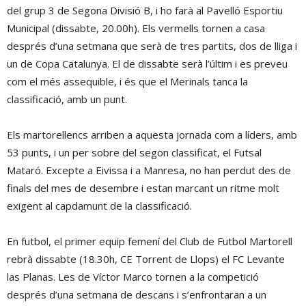
del grup 3 de Segona Divisió B, i ho farà al Pavelló Esportiu
Municipal (dissabte, 20.00h). Els vermells tornen a casa
després d’una setmana que serà de tres partits, dos de lliga i
un de Copa Catalunya. El de dissabte serà l’últim i es preveu
com el més assequible, i és que el Merinals tanca la
classificació, amb un punt.
Els martorellencs arriben a aquesta jornada com a líders, amb
53 punts, i un per sobre del segon classificat, el Futsal
Mataró. Excepte a Eivissa i a Manresa, no han perdut des de
finals del mes de desembre i estan marcant un ritme molt
exigent al capdamunt de la classificació.
En futbol, el primer equip femení del Club de Futbol Martorell
rebrà dissabte (18.30h, CE Torrent de Llops) el FC Levante
las Planas. Les de Víctor Marco tornen a la competició
després d’una setmana de descans i s’enfrontaran a un