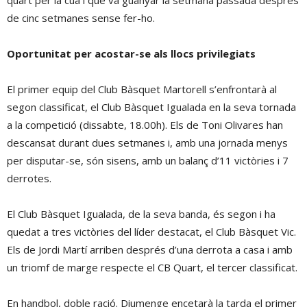
quart per la cua i que va guanyar la setmana passada després
de cinc setmanes sense fer-ho.
Oportunitat per acostar-se als llocs privilegiats
El primer equip del Club Bàsquet Martorell s’enfrontarà al
segon classificat, el Club Bàsquet Igualada en la seva tornada
a la competició (dissabte, 18.00h). Els de Toni Olivares han
descansat durant dues setmanes i, amb una jornada menys
per disputar-se, són sisens, amb un balanç d’11 victòries i 7
derrotes.
El Club Bàsquet Igualada, de la seva banda, és segon i ha
quedat a tres victòries del líder destacat, el Club Bàsquet Vic.
Els de Jordi Martí arriben després d’una derrota a casa i amb
un triomf de marge respecte el CB Quart, el tercer classificat.
En handbol, doble ració. Diumenge encetarà la tarda el primer