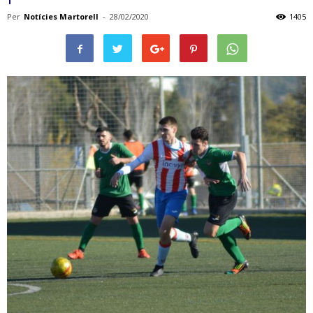
Per
Notícies Martorell
-
28/02/2020
1405