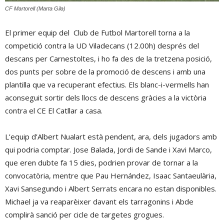
CF Martorell (Marta Gila)
El primer equip del Club de Futbol Martorell torna a la
competició contra la UD Viladecans (12.00h) després del
descans per Carnestoltes, i ho fa des de la tretzena posició,
dos punts per sobre de la promoció de descens i amb una
plantilla que va recuperant efectius. Els blanc-i-vermells han
aconseguit sortir dels llocs de descens gràcies a la victòria
contra el CE El Catllar a casa.
L’equip d’Albert Nualart està pendent, ara, dels jugadors amb
qui podria comptar. Jose Balada, Jordi de Sande i Xavi Marco,
que eren dubte fa 15 dies, podrien provar de tornar a la
convocatòria, mentre que Pau Hernández, Isaac Santaeulària,
Xavi Sansegundo i Albert Serrats encara no estan disponibles.
Michael ja va reaparèixer davant els tarragonins i Abde
complirà sanció per cicle de targetes grogues.