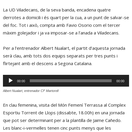
La UD Viladecans, de la seva banda, encadena quatre
derrotes a domicili i és quart per la cua, a un punt de salvar-se
del foc. Tot i això, compta amb Favio Osorio com el tercer
màxim golejador i ja va imposar-se a l’anada a Viladecans.
Per a l’entrenador Albert Nualart, el partit d’aquesta jornada
serà clau, amb tots dos equips separats per tres punts i
flirtejant amb el descens a Segona Catalana.
Reproductor
00:00
00:00
d'àudio
Albert Nualart, entrenador CF Martorell
En clau femenina, visita del Món Femení Terrassa al Complex
Esportiu Torrent de Llops (dissabte, 18.00h) en una jornada
que pot ser determinant per a la plantilla de Jaime Cañedo.
Les blanc-i-vermelles tenen cinc punts menys que les