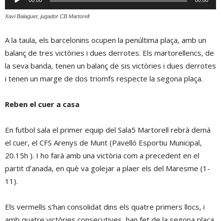
00:00
00:00
d'àudio
Xavi Balaguer, jugador CB Martorell
A la taula, els barcelonins ocupen la penúltima plaça, amb un
balanç de tres victòries i dues derrotes. Els martorellencs, de
la seva banda, tenen un balanç de sis victòries i dues derrotes
i tenen un marge de dos triomfs respecte la segona plaça.
Reben el cuer a casa
En futbol sala el primer equip del Sala5 Martorell rebrà demà
el cuer, el CFS Arenys de Munt (Pavelló Esportiu Municipal,
20.15h ). I ho farà amb una victòria com a precedent en el
partit d’anada, en què va golejar a plaer els del Maresme (1-
11).
Els vermells s’han consolidat dins els quatre primers llocs, i
amb quatre victòries consecutives, han fet de la segona plaça