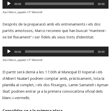
Reproductor
00:00
00:00
d'àudio
Xavi Marco, jugador CF Martorell
Després de la preparació amb els entrenaments i els dos
partits amistosos, Marco reconeix que han buscat “mantenir-
se bé físicament” i ser fidels als seus trets d’identitat.
Reproductor
00:00
00:00
d'àudio
Xavi Marco, jugador CF Martorell
El partit serà demà a les 17.00h al Municipal El Xoperal i els
d’Albert Nualart podrien comptar amb, pràcticament, tota la
plantilla al complet, i els dos fitxatges, Lamin Samateh i Ayman
Skaf, podrien entrar ja a la primera convocatòria oficial dels
blanc-i-vermells.
Consolidar-se a la primera plaça