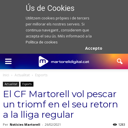
Ús de Cookies
Utilitzem cookies pròpies i de tercers
per millorar els nostres serveis. Si
continua navegant , considerem que
accepta el seu ús. Més informació a la
Política de cookies
Accepto
Inici
Actualitat
Esports
Actualitat
Esports
El CF Martorell vol pescar
un triomf en el seu retorn
a la lliga regular
Per
Notícies Martorell
-
26/02/2021
1283