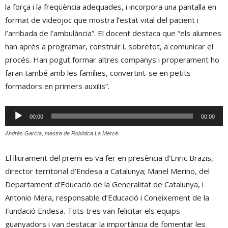
la força i la freqüència adequades, i incorpora una pantalla en
format de videojoc que mostra l’estat vital del pacient i
l’arribada de l’ambulància”. El docent destaca que “els alumnes
han après a programar, construir i, sobretot, a comunicar el
procés. Han pogut formar altres companys i properament ho
faran també amb les famílies, convertint-se en petits
formadors en primers auxilis”.
Reproductor
00:00
00:00
d'àudio
Andrés García, mestre de Robòtica La Mercè
El lliurament del premi es va fer en presència d’Enric Brazis,
director territorial d’Endesa a Catalunya; Manel Merino, del
Departament d’Educació de la Generalitat de Catalunya, i
Antonio Mera, responsable d’Educació i Coneixement de la
Fundació Endesa. Tots tres van felicitar els equips
guanyadors i van destacar la importància de fomentar les