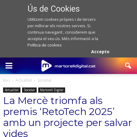
Ús de Cookies
Utilitzem cookies pròpies i de tercers
per millorar els nostres serveis. Si
continua navegant , considerem que
accepta el seu ús. Més informació a la
Política de cookies
Accepto
Inici
Actualitat
Societat
Actualitat
Societat
Martorell Digital
La Mercè triomfa als
premis ‘RetoTech 2025’
amb un projecte per salvar
vides