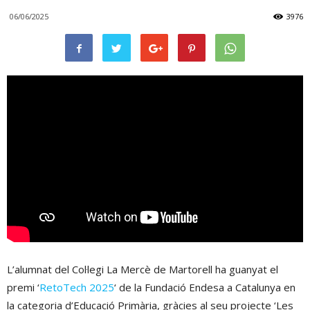
06/06/2025
3976
L’alumnat del Col·legi La Mercè de Martorell ha guanyat el
premi ‘
RetoTech 2025
‘ de la Fundació Endesa a Catalunya en
la categoria d’Educació Primària, gràcies al seu projecte ‘Les