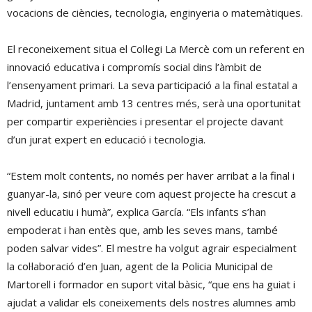
vocacions de ciències, tecnologia, enginyeria o matemàtiques.
El reconeixement situa el Col·legi La Mercè com un referent en
innovació educativa i compromís social dins l’àmbit de
l’ensenyament primari. La seva participació a la final estatal a
Madrid, juntament amb 13 centres més, serà una oportunitat
per compartir experiències i presentar el projecte davant
d’un jurat expert en educació i tecnologia.
“Estem molt contents, no només per haver arribat a la final i
guanyar-la, sinó per veure com aquest projecte ha crescut a
nivell educatiu i humà”, explica García. “Els infants s’han
empoderat i han entès que, amb les seves mans, també
poden salvar vides”. El mestre ha volgut agrair especialment
la col·laboració d’en Juan, agent de la Policia Municipal de
Martorell i formador en suport vital bàsic, “que ens ha guiat i
ajudat a validar els coneixements dels nostres alumnes amb