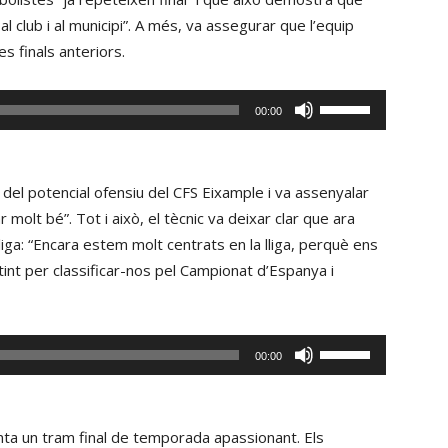
o
 club i al municipi”. A més, va assegurar que l’equip
disminuir
es finals anteriors.
el
volum.
Fe
00:00
servir
les
tecles
ir del potencial ofensiu del CFS Eixample i va assenyalar
de
 molt bé”. Tot i això, el tècnic va deixar clar que ara
fletxa
liga: “Encara estem molt centrats en la lliga, perquè ens
cap
t per classificar-nos pel Campionat d’Espanya i
amunt/cap
avall
per
Fe
00:00
incrementar
servir
o
les
disminuir
tecles
fronta un tram final de temporada apassionant. Els
el