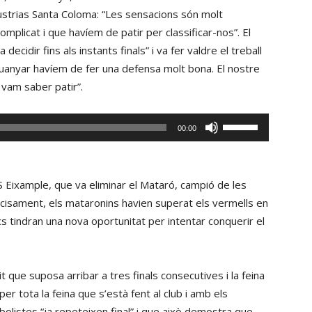
ndustrias Santa Coloma: “Les sensacions són molt
mplicat i que havíem de patir per classificar-nos”. El
decidir fins als instants finals” i va fer valdre el treball
uanyar havíem de fer una defensa molt bona. El nostre
 vam saber patir”.
Fe
00:00
servir
les
tecles
CFS Eixample, que va eliminar el Mataró, campió de les
de
recisament, els mataronins havien superat els vermells en
fletxa
cs tindran una nova oportunitat per intentar conquerir el
cap
amunt/cap
avall
que suposa arribar a tres finals consecutives i la feina
per
er tota la feina que s’està fent al club i amb els
incrementar
bolistes “ja repeteixen final” i que això demostra que