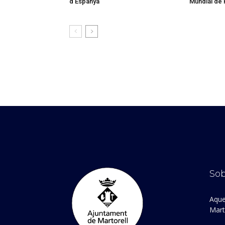
d’Espanya
Mundial de 
Sob
Aque
Marto