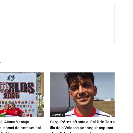
r
Esports
l i Aitana Ventaja
Sergi Pérez afronta el Ral·li de Terra
l somni de competir al
Illa dels Volcans per seguir aspirant