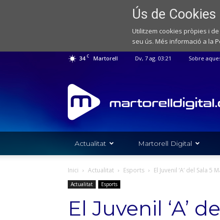
Ús de Cookies
Utilitzem cookies pròpies i de
seu ús. Més informació a la
P
C
34
Martorell
Dv, 7 ag. 03:21
Sobre aque
Web
de
notícies
de
l'Ajuntament
de
Actualitat
Martorell Digital
Martorell
Inici
Actualitat
Esports
El Juvenil ‘A’ del Sala 5 
Actualitat
Esports
El Juvenil ‘A’ d