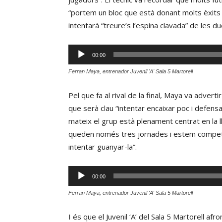
“portem un bloc que està donant molts èxits al
intentarà “treure’s l’espina clavada” de les du
Reproductor
00:00
d'àudio
Ferran Maya, entrenador Juvenil 'A' Sala 5 Martorell
Pel que fa al rival de la final, Maya va advert
que serà clau “intentar encaixar poc i defensar
mateix el grup està plenament centrat en la l
queden només tres jornades i estem competin
intentar guanyar-la”.
Reproductor
00:00
d'àudio
Ferran Maya, entrenador Juvenil 'A' Sala 5 Martorell
I és que el Juvenil ‘A’ del Sala 5 Martorell a