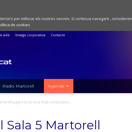
 tercers per millorar els nostres serveis. Si continua navegant , considere
olítica de cookies
st web
Imatge corporativa
Contacte
Ràdio Martorell
Agenda
Martorell jugarà la tercera final consecutiva...
el Sala 5 Martorell