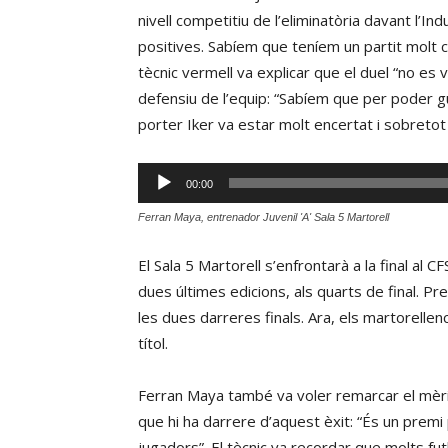
nivell competitiu de l’eliminatòria davant l’I
positives. Sabíem que teníem un partit molt co
tècnic vermell va explicar que el duel “no es va 
defensiu de l’equip: “Sabíem que per poder g
porter Iker va estar molt encertat i sobretot
Reproductor
00:00
d'àudio
Ferran Maya, entrenador Juvenil 'A' Sala 5 Martorell
El Sala 5 Martorell s’enfrontarà a la final al 
dues últimes edicions, als quarts de final. P
les dues darreres finals. Ara, els martorellen
títol.
Ferran Maya també va voler remarcar el mèrit 
que hi ha darrere d’aquest èxit: “És un premi p
jugadors”. El tècnic va recordar que molts fut