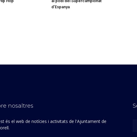
Hip Hop
al podi del Supercampionat
d’Espanya
re nosaltres
S
st és el web de notícies i activitats de l'Ajuntament de
rell.