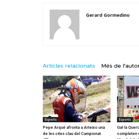
Gerard Gormedino
Articles relacionats
Més de l'auto
Esports
Esports
Pepe Arqué afronta a Arteixo una
Gal·la Quero
de les cites clau del Campionat
completen e