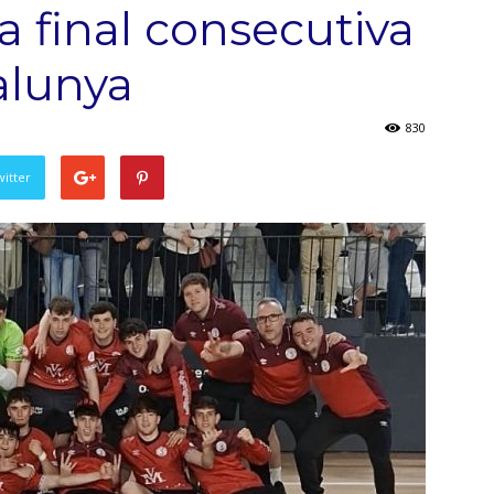
ra final consecutiva
alunya
830
witter