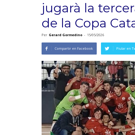
jugarà la terce
de la Copa Cat
Per
Gerard Gormedino
-
15/05/2026
Compartir en Facebook
Piular en T