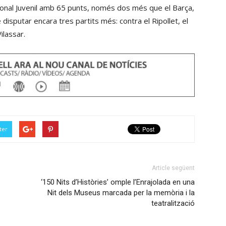
de
cional Juvenil amb 65 punts, només dos més que el Barça,
volum.
fletxa
 disputar encara tres partits més: contra el Ripollet, el
cap
ilassar.
amunt/cap
avall
per
incrementar
o
disminuir
el
ter
volum.
Article següent
‘150 Nits d’Històries’ omple l’Enrajolada en una
Nit dels Museus marcada per la memòria i la
teatralització