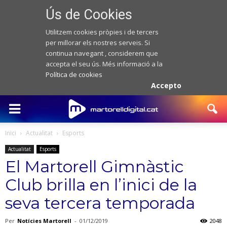
Ús de Cookies
Utilitzem cookies pròpies i de tercers
per millorar els nostres serveis. Si
continua navegant , considerem que
accepta el seu ús. Més informació a la
Política de cookies
Accepto
Inici
Actualitat
Esports
Actualitat
Esports
El Martorell Gimnàstic
Club brilla en l’inici de la
seva tercera temporada
Per
Notícies Martorell
-
01/12/2019
2048