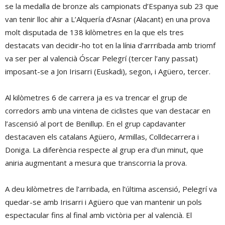
se la medalla de bronze als campionats d’Espanya sub 23 que
van tenir lloc ahir a L’Alquería d’Asnar (Alacant) en una prova
molt disputada de 138 kilòmetres en la que els tres
destacats van decidir-ho tot en la línia d’arrribada amb triomf
va ser per al valencià Óscar Pelegrí (tercer l’any passat)
imposant-se a Jon Irisarri (Euskadi), segon, i Agüero, tercer.
Al kilòmetres 6 de carrera ja es va trencar el grup de
corredors amb una vintena de ciclistes que van destacar en
l’ascensió al port de Benillup. En el grup capdavanter
destacaven els catalans Agüero, Armillas, Colldecarrera i
Doniga. La diferència respecte al grup era d’un minut, que
aniria augmentant a mesura que transcorria la prova.
A deu kilòmetres de l’arribada, en l’última ascensió, Pelegrí va
quedar-se amb Irisarri i Agüero que van mantenir un pols
espectacular fins al final amb victòria per al valencià. El