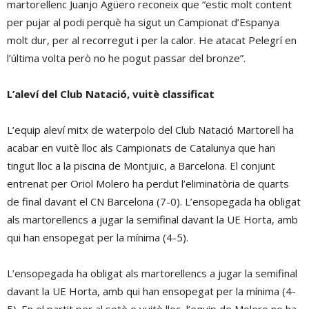
martorellenc Juanjo Agüero reconeix que “estic molt content
per pujar al podi perquè ha sigut un Campionat d’Espanya
molt dur, per al recorregut i per la calor. He atacat Pelegrí en
l’última volta però no he pogut passar del bronze”.
L’aleví del Club Natació, vuitè classificat
L’equip aleví mitx de waterpolo del Club Natació Martorell ha
acabar en vuitè lloc als Campionats de Catalunya que han
tingut lloc a la piscina de Montjuïc, a Barcelona. El conjunt
entrenat per Oriol Molero ha perdut l’eliminatòria de quarts
de final davant el CN Barcelona (7-0). L’ensopegada ha obligat
als martorellencs a jugar la semifinal davant la UE Horta, amb
qui han ensopegat per la mínima (4-5).
L’ensopegada ha obligat als martorellencs a jugar la semifinal
davant la UE Horta, amb qui han ensopegat per la mínima (4-