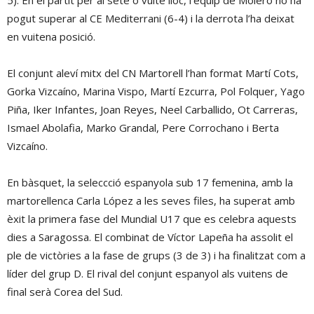
5). En el partit per al setè o vuitè lloc, l’equip de Molero no ha
pogut superar al CE Mediterrani (6-4) i la derrota l’ha deixat
en vuitena posició.
El conjunt aleví mitx del CN Martorell l’han format Martí Cots,
Gorka Vizcaíno, Marina Vispo, Martí Ezcurra, Pol Folquer, Yago
Piña, Iker Infantes, Joan Reyes, Neel Carballido, Ot Carreras,
Ismael Abolafia, Marko Grandal, Pere Corrochano i Berta
Vizcaíno.
En bàsquet, la seleccció espanyola sub 17 femenina, amb la
martorellenca Carla López a les seves files, ha superat amb
èxit la primera fase del Mundial U17 que es celebra aquests
dies a Saragossa. El combinat de Víctor Lapeña ha assolit el
ple de victòries a la fase de grups (3 de 3) i ha finalitzat com a
líder del grup D. El rival del conjunt espanyol als vuitens de
final serà Corea del Sud.