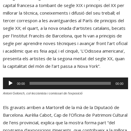
capital francesa a tombant de segle XIX i principis del XX per
millorar la tècnica, coneixements i difusió del seu treball; el
tercer correspon a les avantguardes al París de principis del
segle XX; el quart, a la nova onada d’artistes catalans, becats
per l’Institut Francès de Barcelona, que hi van a principis de
segle per aprendre noves tècniques i avançar front l’art oficial
i acadèmic que es feia aquí; i el cinquè, ‘L’Odissea americana’,
presenta els artistes de la segona meitat del segle XX, quan
la capitalitat del món de l’art passa a Nova York”.
Reproductor
00:00
00:00
d'àudio
Antoni Gelonch, col·leccionista i comissari de l'exposició
Els gravats arriben a Martorell de la mà de la Diputació de
Barcelona. Aurèlia Cabot, Cap de l’Oficina de Patrimoni Cultural
de l’ens provincial, explica que la mostra forma part “del
programa d’exposicions itinerants, que contribueix a la millora