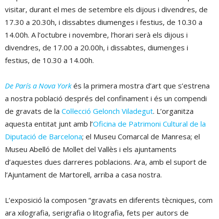
visitar, durant el mes de setembre els dijous i divendres, de
17.30 a 20.30h, i dissabtes diumenges i festius, de 10.30 a
14.00h. A l’octubre i novembre, l’horari serà els dijous i
divendres, de 17.00 a 20.00h, i dissabtes, diumenges i
festius, de 10.30 a 14.00h.
De París a Nova York
és la primera mostra d’art que s’estrena
a nostra població després del confinament i és un compendi
de gravats de la
Col·lecció Gelonch Viladegut
. L’organitza
aquesta entitat junt amb l’
Oficina de Patrimoni Cultural de la
Diputació de Barcelona
; el Museu Comarcal de Manresa; el
Museu Abelló de Mollet del Vallès i els ajuntaments
d’aquestes dues darreres poblacions. Ara, amb el suport de
l’Ajuntament de Martorell, arriba a casa nostra.
L’exposició la composen “gravats en diferents tècniques, com
ara xilografia, serigrafia o litografia, fets per autors de