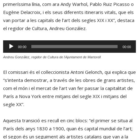
primeríssima línia, com ara Andy Warhol, Pablo Ruiz Picasso o
Eugène Delacroix, i els seus diferents itineraris vitals, que els
van portar a les capitals de l’art dels segles XIX i XX”, destaca
el regidor de Cultura, Andreu González.
Reproductor
00:00
00:00
d'àudio
Andreu González, regidor de Cultura de l'Ajuntament de Martorell
El comissari és el col·leccionista Antoni Gelonch, qui explica que
“s’intenta demostrar, a través de les obres de grans artistes,
com el món i el mercat de l’art van fer passar la capitalitat de
París a Nova York entre mitjans del segle XIX i mitjans del
segle XX”.
Aquesta transició es recull en cinc blocs: “el primer se situa al
París dels anys 1830 a 1900, quan és capital mundial de l’art;
el segon és un seguiment als artistes catalans que van a la