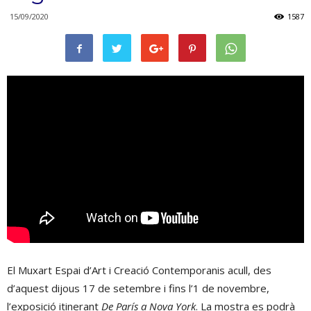
15/09/2020
1587
El Muxart Espai d’Art i Creació Contemporanis acull, des
d’aquest dijous 17 de setembre i fins l’1 de novembre,
l’exposició itinerant
De París a Nova York
. La mostra es podrà