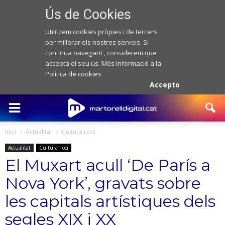
Ús de Cookies
Utilitzem cookies pròpies i de tercers
per millorar els nostres serveis. Si
continua navegant , considerem que
accepta el seu ús. Més informació a la
Política de cookies
Accepto
Inici
Actualitat
Cultura i oci
Actualitat
Cultura i oci
El Muxart acull ‘De París a
Nova York’, gravats sobre
les capitals artístiques dels
segles XIX i XX