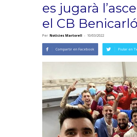
es jugarà l’as
el CB Benicarl
Per
Notícies Martorell
-
10/03/2022
Compartir en Facebook
Piular en T