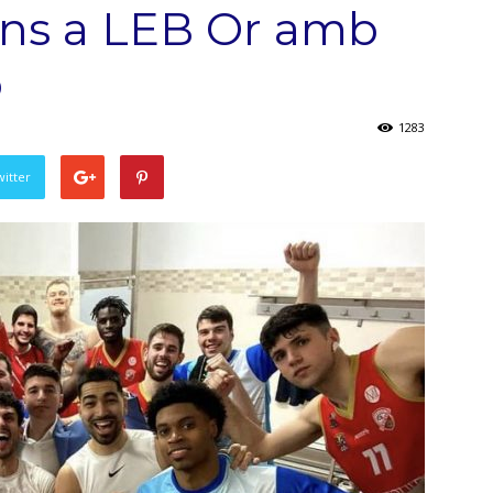
cens a LEB Or amb
ó
1283
witter