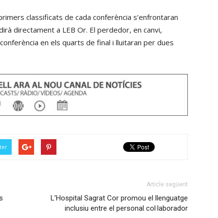
incrementar
tecles
primers classificats de cada conferència s’enfrontaran
o
de
ndirà directament a LEB Or. El perdedor, en canvi,
disminuir
fletxa
 conferència en els quarts de final i lluitaran per dues
el
cap
volum.
amunt/cap
avall
per
incrementar
o
disminuir
el
ter
volum.
Article següent
s
L’Hospital Sagrat Cor promou el llenguatge
inclusiu entre el personal col·laborador