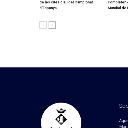
de les cites clau del Campionat
completen e
d’Espanya
Mundial de 
Sob
Aque
Marto