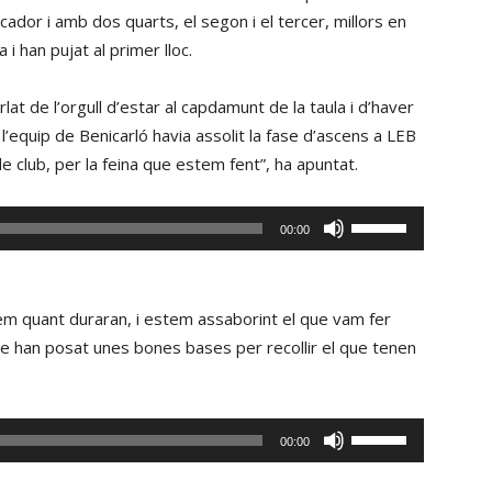
ador i amb dos quarts, el segon i el tercer, millors en
i han pujat al primer lloc.
at de l’orgull d’estar al capdamunt de la taula i d’haver
 l’equip de Benicarló havia assolit la fase d’ascens a LEB
 de club, per la feina que estem fent”, ha apuntat.
Fe
00:00
servir
les
tecles
 quant duraran, i estem assaborint el que vam fer
de
ue han posat unes bones bases per recollir el que tenen
fletxa
cap
amunt/cap
Fe
00:00
avall
servir
per
les