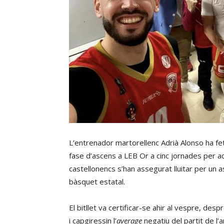
L’entrenador martorellenc Adrià Alonso ha fet h
fase d’ascens a LEB Or a cinc jornades per aca
castellonencs s’han assegurat lluitar per un a
bàsquet estatal.
El bitllet va certificar-se ahir al vespre, de
i capgiressin l’
average
negatiu del partit de l’