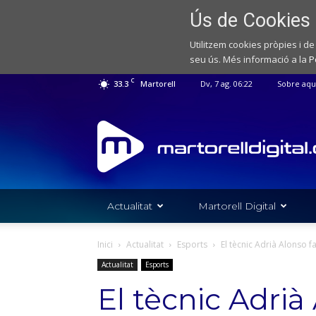
Ús de Cookies
Utilitzem cookies pròpies i de
seu ús. Més informació a la
P
C
33.3
Martorell
Dv, 7 ag. 06:22
Sobre aqu
Web
de
notícies
de
l'Ajuntament
de
Actualitat
Martorell Digital
Martorell
Inici
Actualitat
Esports
El tècnic Adrià Alonso fa 
Actualitat
Esports
El tècnic Adrià 