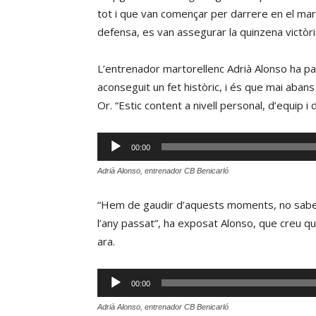
tot i que van començar per darrere en el marc
defensa, es van assegurar la quinzena victòria 
L’entrenador martorellenc Adrià Alonso ha parl
aconseguit un fet històric, i és que mai abans
Or. “Estic content a nivell personal, d’equip i
Reproductor
00:00
d'àudio
Adrià Alonso, entrenador CB Benicarló
“Hem de gaudir d’aquests moments, no sabem
l’any passat”, ha exposat Alonso, que creu q
ara.
Reproductor
00:00
d'àudio
Adrià Alonso, entrenador CB Benicarló