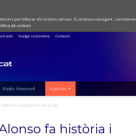
 tercers per millorar els nostres serveis. Si continua navegant , considere
olítica de cookies
est web
Imatge corporativa
Contacte
Ràdio Martorell
Agenda
història i es jugarà l’ascens a LEB...
Alonso fa història i