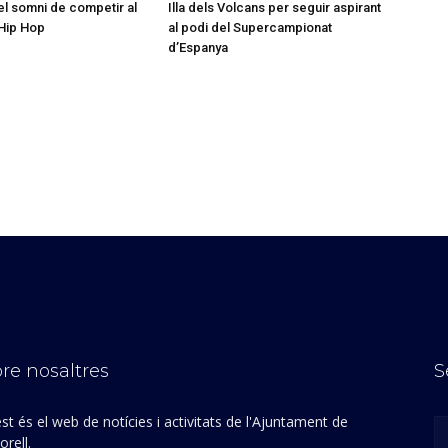
l somni de competir al
Illa dels Volcans per seguir aspirant
Hip Hop
al podi del Supercampionat
d’Espanya
re nosaltres
S
st és el web de notícies i activitats de l'Ajuntament de
rell.