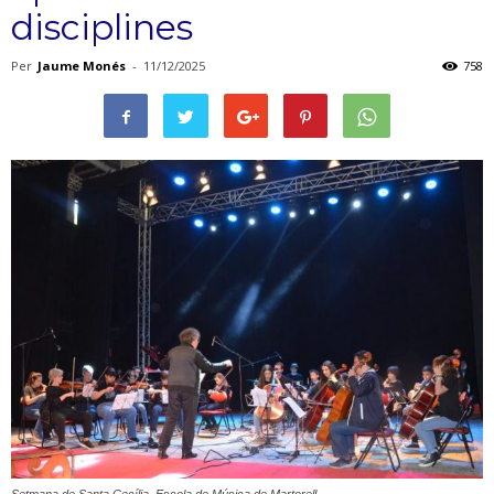
disciplines
Per
Jaume Monés
-
11/12/2025
758
Setmana de Santa Cecília. Escola de Música de Martorell