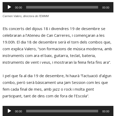
Reproductor
00:00
00:00
d'àudio
Carmen Valero, directora de l'EMMM
Els concerts del dijous 18 i divendres 19 de desembre se
celebraran a l’Ateneu de Can Carreres, i començaran a les
19.00h. El dia 18 de desembre serà el torn dels combos que,
com explica Valero, “son formacions de música moderna, amb
instruments com ara el baix, guitarra, teclat, bateria,
instruments de vent i veus, i mostraran la feina feta fins ara”.
I pel que fa al dia 19 de desembre, hi haurà “l’actuació d’algun
combo, però serà bàsicament una Jam Session com les que
fem cada final de mes, amb jazz o rock i molta gent
participant, tant de dins com de fora de l’Escola”.
Reproductor
00:00
00:00
d'àudio