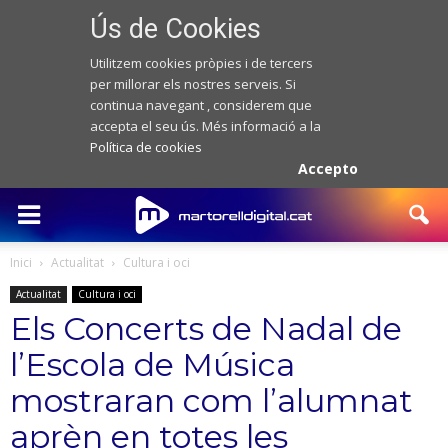
Ús de Cookies
Utilitzem cookies pròpies i de tercers
per millorar els nostres serveis. Si
continua navegant , considerem que
accepta el seu ús. Més informació a la
Política de cookies
Accepto
Inici
Actualitat
Cultura i oci
Actualitat
Cultura i oci
Els Concerts de Nadal de
l’Escola de Música
mostraran com l’alumnat
aprèn en totes les