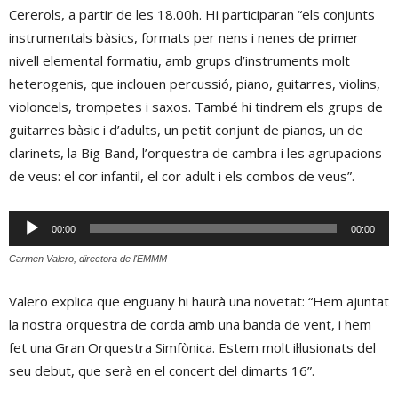
Cererols, a partir de les 18.00h. Hi participaran “els conjunts
instrumentals bàsics, formats per nens i nenes de primer
nivell elemental formatiu, amb grups d’instruments molt
heterogenis, que inclouen percussió, piano, guitarres, violins,
violoncels, trompetes i saxos. També hi tindrem els grups de
guitarres bàsic i d’adults, un petit conjunt de pianos, un de
clarinets, la Big Band, l’orquestra de cambra i les agrupacions
de veus: el cor infantil, el cor adult i els combos de veus”.
Reproductor
00:00
00:00
d'àudio
Carmen Valero, directora de l'EMMM
Valero explica que enguany hi haurà una novetat: “Hem ajuntat
la nostra orquestra de corda amb una banda de vent, i hem
fet una Gran Orquestra Simfònica. Estem molt il·lusionats del
seu debut, que serà en el concert del dimarts 16”.