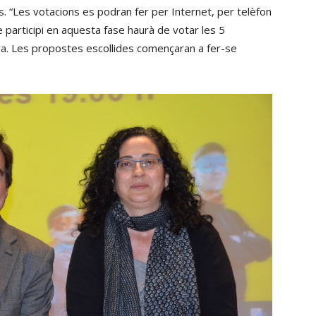
de
 “Les votacions es podran fer per Internet, per telèfon
volum.
fletxa
participi en aquesta fase haurà de votar les 5
cap
era. Les propostes escollides començaran a fer-se
amunt/cap
avall
per
incrementar
o
disminuir
el
volum.