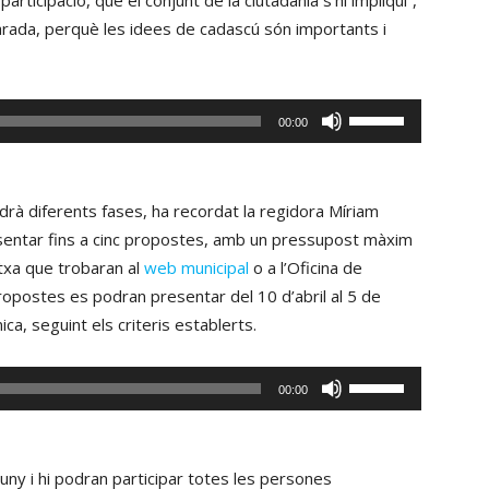
rticipació, que el conjunt de la ciutadania s’hi impliqui”,
osarada, perquè les idees de cadascú són importants i
Fe
00:00
servir
les
tecles
drà diferents fases, ha recordat la regidora Míriam
de
esentar fins a cinc propostes, amb un pressupost màxim
fletxa
txa que trobaran al
web municipal
o a l’Oficina de
cap
propostes es podran presentar del 10 d’abril al 5 de
amunt/cap
ca, seguint els criteris establerts.
avall
per
Fe
00:00
incrementar
servir
o
les
disminuir
tecles
 juny i hi podran participar totes les persones
el