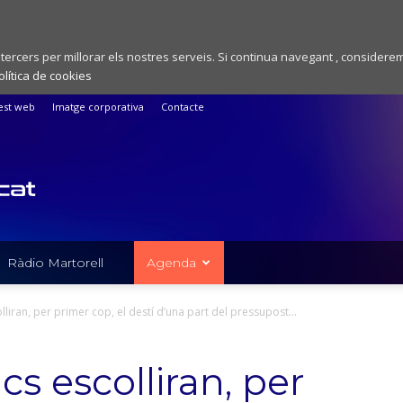
 tercers per millorar els nostres serveis. Si continua navegant , considere
olítica de cookies
est web
Imatge corporativa
Contacte
Ràdio Martorell
Agenda
lliran, per primer cop, el destí d’una part del pressupost...
cs escolliran, per