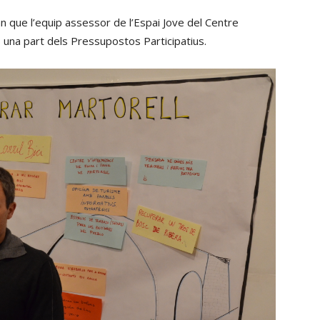
tecles
an que l’equip assessor de l’Espai Jove del Centre
de
na part dels Pressupostos Participatius.
fletxa
cap
amunt/cap
avall
per
incrementar
o
disminuir
el
volum.