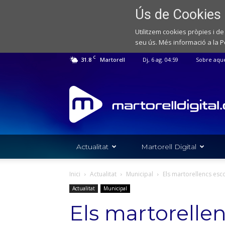
Ús de Cookies
Utilitzem cookies pròpies i de
seu ús. Més informació a la
P
C
31.8
Martorell
Dj, 6 ag. 04:59
Sobre aqu
Web
de
notícies
de
l'Ajuntament
de
Actualitat
Martorell Digital
Martorell
Inici
Actualitat
Municipal
Els martorellencs esco
Actualitat
Municipal
Els martorellen