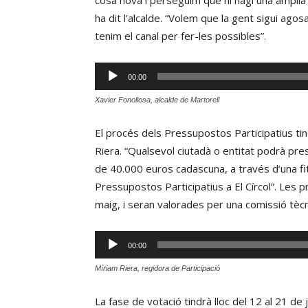
cosa nova i perseguim que hi hagi una amplia pa
ha dit l’alcalde. “Volem que la gent sigui ag
tenim el canal per fer-les possibles”.
Reproductor
00:00
d'àudio
Xavier Fonollosa, alcalde de Martorell
El procés dels Pressupostos Participatius tin
Riera. “Qualsevol ciutadà o entitat podrà pr
de 40.000 euros cadascuna, a través d’una fi
Pressupostos Participatius a El Círcol”. Les 
maig, i seran valorades per una comissió tècni
Reproductor
00:00
d'àudio
Míriam Riera, regidora de Participació
La fase de votació tindrà lloc del 12 al 21 de