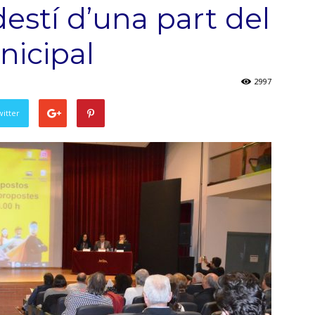
destí d’una part del
nicipal
2997
witter