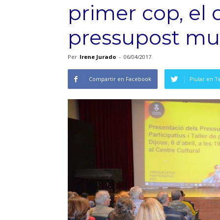
primer cop, el 
pressupost mu
Per
Irene Jurado
-
06/04/2017
Compartir en Facebook
Piular en T