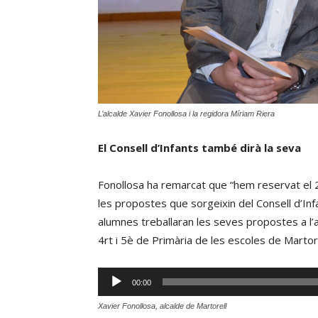
L’alcalde Xavier Fonollosa i la regidora Míriam Riera
El Consell d’Infants també dirà la seva
Fonollosa ha remarcat que “hem reservat el 
les propostes que sorgeixin del Consell d’Infa
alumnes treballaran les seves propostes a l’a
4rt i 5è de Primària de les escoles de Martore
Reproductor
00:00
d'àudio
Xavier Fonollosa, alcalde de Martorell