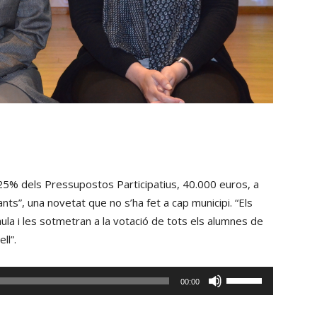
25% dels Pressupostos Participatius, 40.000 euros, a
nts”, una novetat que no s’ha fet a cap municipi. “Els
ula i les sotmetran a la votació de tots els alumnes de
ll”.
Fe
00:00
servir
les