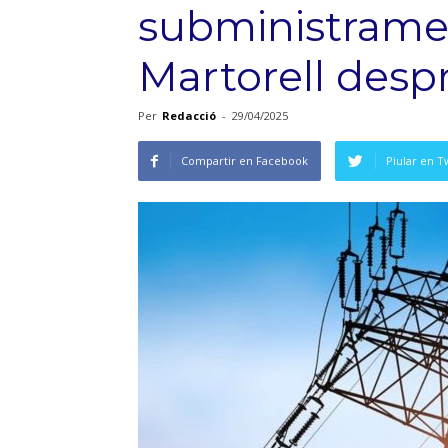
subministramen
Martorell desp
Per
Redacció
-
29/04/2025
Compartir en Facebook
Piular en T