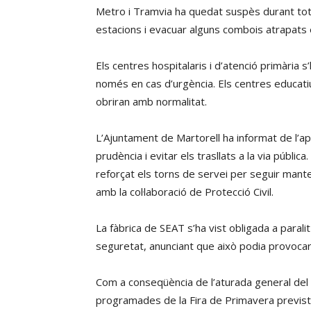
Metro i Tramvia ha quedat suspès durant tota l
estacions i evacuar alguns combois atrapats e
Els centres hospitalaris i d’atenció primària 
només en cas d’urgència. Els centres educati
obriran amb normalitat.
L’Ajuntament de Martorell ha informat de l’a
prudència i evitar els trasllats a la via públic
reforçat els torns de servei per seguir manteni
amb la col·laboració de Protecció Civil.
La fàbrica de SEAT s’ha vist obligada a parali
seguretat, anunciant que això podia provocar
Com a conseqüència de l’aturada general del s
programades de la Fira de Primavera previstes 