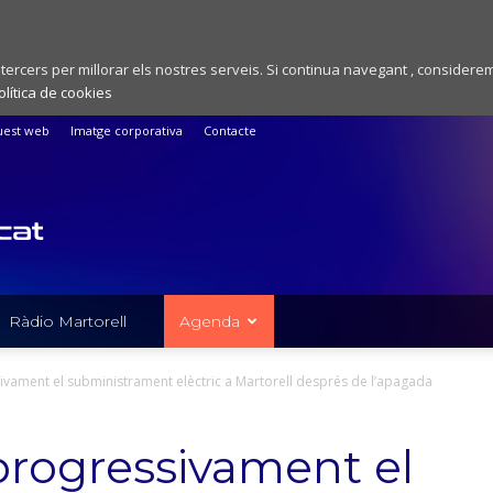
 tercers per millorar els nostres serveis. Si continua navegant , considere
olítica de cookies
uest web
Imatge corporativa
Contacte
Ràdio Martorell
Agenda
ivament el subministrament elèctric a Martorell després de l’apagada
 progressivament el