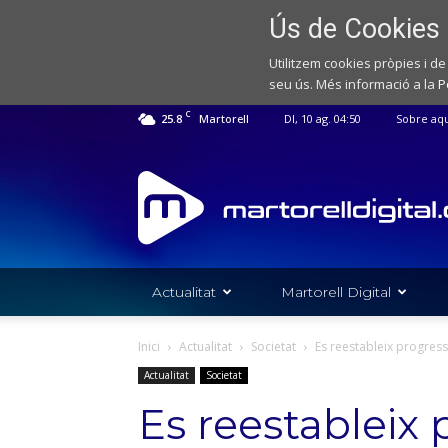
Ús de Cookies
Utilitzem cookies pròpies i de
seu ús. Més informació a la
P
C
25.8
Martorell
Dl, 10 ag. 04:50
Sobre aq
Web
de
notícies
de
l'Ajuntament
de
Actualitat
Martorell Digital
Martorell
Inici
Actualitat
Societat
Es reestableix progress
Actualitat
Societat
Es reestableix