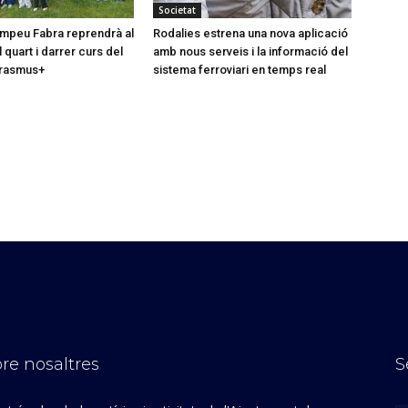
Societat
Pompeu Fabra reprendrà al
Rodalies estrena una nova aplicació
quart i darrer curs del
amb nous serveis i la informació del
rasmus+
sistema ferroviari en temps real
re nosaltres
S