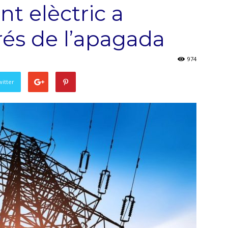
t elèctric a
rés de l’apagada
974
witter