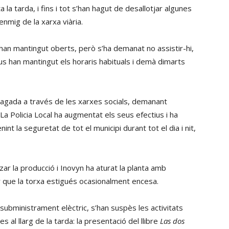
a tarda, i fins i tot s’han hagut de desallotjar algunes
nmig de la xarxa viària.
s’han mantingut oberts, però s’ha demanat no assistir-hi,
us han mantingut els horaris habituals i demà dimarts
pagada a través de les xarxes socials, demanant
a. La Policia Local ha augmentat els seus efectius i ha
nt la seguretat de tot el municipi durant tot el dia i nit,
tzar la producció i Inovyn ha aturat la planta amb
 que la torxa estigués ocasionalment encesa.
ubministrament elèctric, s’han suspès les activitats
al llarg de la tarda: la presentació del llibre
Las dos