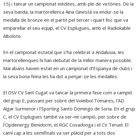
15) i tancar un campionat inèdites, amb ple de victòries. De la
seva banda, la martorellenca Aina Ginestà va endur-se la
medalla de bronze en el partit pel tercer i quart lloc que va
emparellar el seu equip, el CV Esplugues, amb el Radiokable
Albolote.
En el campionat estatal que s’ha celebrat a Andalusia, les
martorellenques hi han debutat de la millor manera possible.
Mai abans havien estat en un campionat d’Espanya de clubs i
la seva bona feina les ha dut a penjar-se les medalles.
El DSV CV Sant Cugat va tancar la primera fase com a campió
del grup E, passant per sobre del Voleibol Tomares, l’AD
Algar Surmenor i l’Sporting Santo Domingo de Soria. En el grup
C, el CV Esplugues també va ser-ne campió, per sobre de
l’Opdenergy Benidorm, el RGC Covadonga i el CV Teruel. El
camí cap a les semifinals va ser plàcid per a tots dos