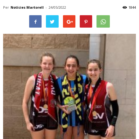
Per
Notícies Martorell
-
24/05/2022
1844