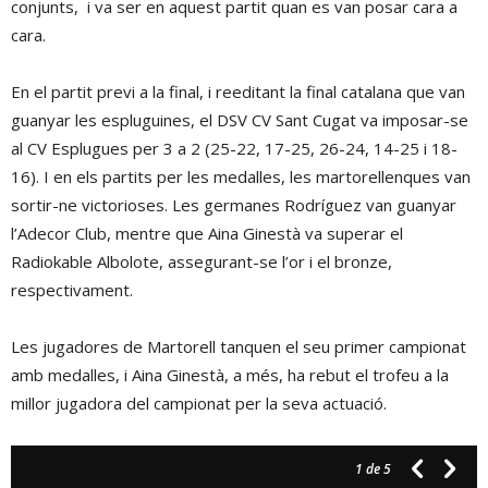
conjunts, i va ser en aquest partit quan es van posar cara a
cara.
En el partit previ a la final, i reeditant la final catalana que van
guanyar les espluguines, el DSV CV Sant Cugat va imposar-se
al CV Esplugues per 3 a 2 (25-22, 17-25, 26-24, 14-25 i 18-
16). I en els partits per les medalles, les martorellenques van
sortir-ne victorioses. Les germanes Rodríguez van guanyar
l’Adecor Club, mentre que Aina Ginestà va superar el
Radiokable Albolote, assegurant-se l’or i el bronze,
respectivament.
Les jugadores de Martorell tanquen el seu primer campionat
amb medalles, i Aina Ginestà, a més, ha rebut el trofeu a la
millor jugadora del campionat per la seva actuació.
1
de 5