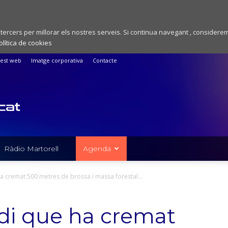
 tercers per millorar els nostres serveis. Si continua navegant , considere
olítica de cookies
est web
Imatge corporativa
Contacte
Ràdio Martorell
Agenda
 ha cremat 500 metres de brossa i massa forestal...
ndi que ha cremat