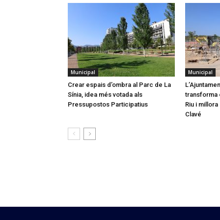
Municipal
Municipal
Crear espais d’ombra al Parc de La
L’Ajuntamen
Sínia, idea més votada als
transforma e
Pressupostos Participatius
Riu i millor
Clavé