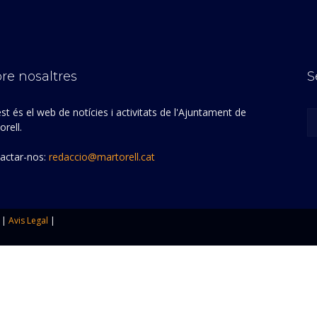
re nosaltres
S
st és el web de notícies i activitats de l'Ajuntament de
rell.
actar-nos:
redaccio@martorell.cat
|
Avis Legal
|