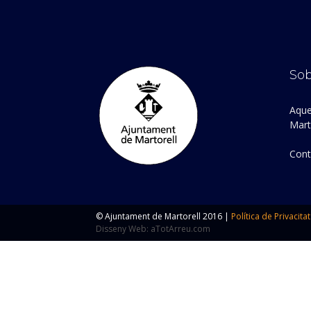
Sob
Aque
Marto
Cont
© Ajuntament de Martorell 2016 |
Política de Privacitat
Disseny Web: aTotArreu.com