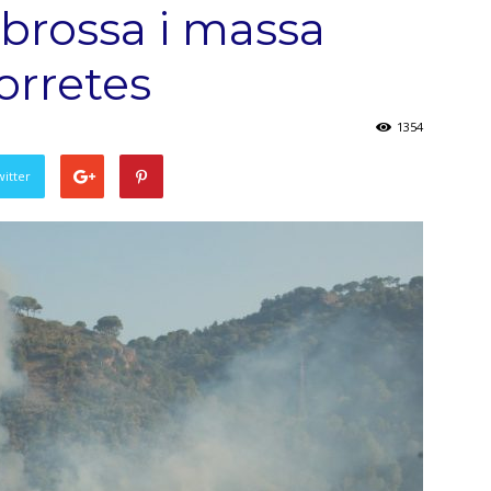
brossa i massa
Torretes
1354
witter