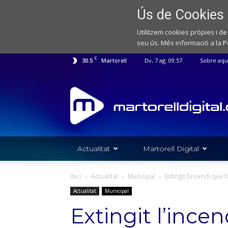
Ús de Cookies
Utilitzem cookies pròpies i de
seu ús. Més informació a la
P
C
30.5
Martorell
Dv, 7 ag. 09:57
Sobre aqu
Web
de
notícies
de
l'Ajuntament
de
Actualitat
Martorell Digital
Martorell
Inici
Actualitat
Municipal
Extingit l’incendi que
Actualitat
Municipal
Extingit l’ince