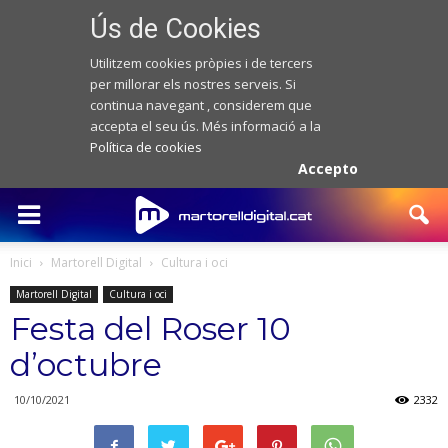
Ús de Cookies
Utilitzem cookies pròpies i de tercers
per millorar els nostres serveis. Si
continua navegant , considerem que
accepta el seu ús. Més informació a la
Política de cookies
Accepto
Inici
Martorell Digital
Cultura i oci
Martorell Digital
Cultura i oci
Festa del Roser 10
d’octubre
10/10/2021
2332