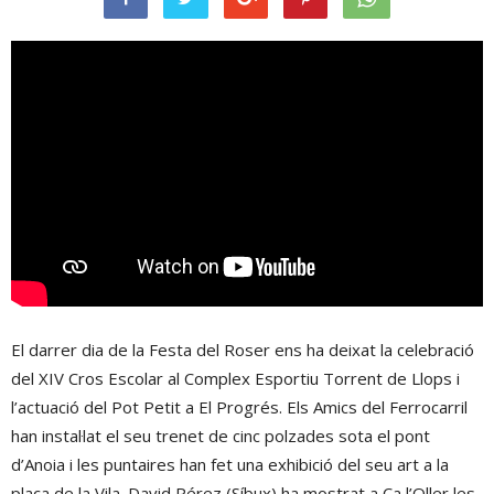
El darrer dia de la Festa del Roser ens ha deixat la celebració
del XIV Cros Escolar al Complex Esportiu Torrent de Llops i
l’actuació del Pot Petit a El Progrés. Els Amics del Ferrocarril
han instal·lat el seu trenet de cinc polzades sota el pont
d’Anoia i les puntaires han fet una exhibició del seu art a la
plaça de la Vila. David Pérez (Síbux) ha mostrat a Ca l’Oller les