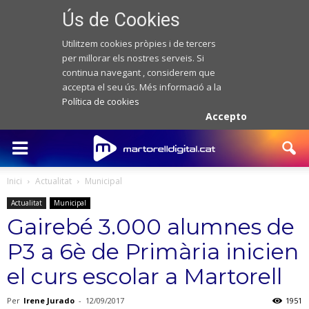
Ús de Cookies
Utilitzem cookies pròpies i de tercers
per millorar els nostres serveis. Si
continua navegant , considerem que
accepta el seu ús. Més informació a la
Política de cookies
Accepto
Inici
Actualitat
Municipal
Actualitat
Municipal
Gairebé 3.000 alumnes de
P3 a 6è de Primària inicien
el curs escolar a Martorell
Per
Irene Jurado
-
12/09/2017
1951