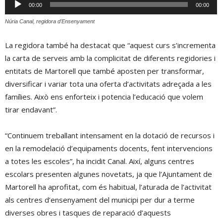
Reproductor
00:00
00:00
d'àudio
Núria Canal, regidora d'Ensenyament
La regidora també ha destacat que “aquest curs s’incrementa
la carta de serveis amb la complicitat de diferents regidories i
entitats de Martorell que també aposten per transformar,
diversificar i variar tota una oferta d’activitats adreçada a les
famílies. Això ens enforteix i potencia l’educació que volem
tirar endavant”.
“Continuem treballant intensament en la dotació de recursos i
en la remodelació d’equipaments docents, fent intervencions
a totes les escoles”, ha incidit Canal. Així, alguns centres
escolars presenten algunes novetats, ja que l’Ajuntament de
Martorell ha aprofitat, com és habitual, l’aturada de l’activitat
als centres d’ensenyament del municipi per dur a terme
diverses obres i tasques de reparació d’aquests