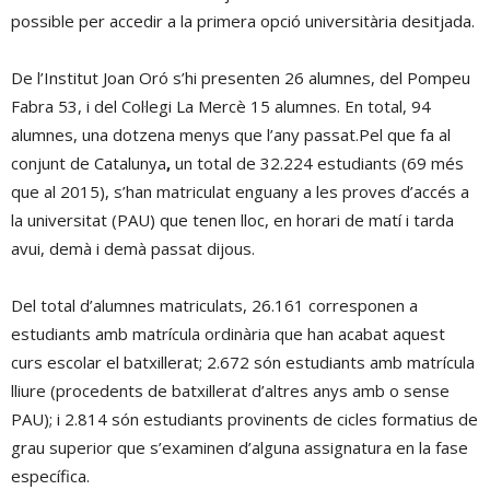
possible per accedir a la primera opció universitària desitjada.
De l’Institut Joan Oró s’hi presenten 26 alumnes, del Pompeu
Fabra 53, i del Col·legi La Mercè 15 alumnes. En total, 94
alumnes, una dotzena menys que l’any passat.Pel que fa al
conjunt de Catalunya
,
un total de 32.224 estudiants (69 més
que al 2015), s’han matriculat enguany a les proves d’accés a
la universitat (PAU) que tenen lloc, en horari de matí i tarda
avui, demà i demà passat dijous.
Del total d’alumnes matriculats, 26.161 corresponen a
estudiants amb matrícula ordinària que han acabat aquest
curs escolar el batxillerat; 2.672 són estudiants amb matrícula
lliure (procedents de batxillerat d’altres anys amb o sense
PAU); i 2.814 són estudiants provinents de cicles formatius de
grau superior que s’examinen d’alguna assignatura en la fase
específica.