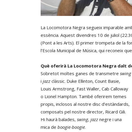
La Locomotora Negra segueix imparable amb
essència. Aquest divendres 10 de juliol (22.3
(Pont a les Arts). El primer trompeta de la f
l’Escola Municipal de Música, qui reconeix que
Què oferirà La Locomotora Negra dalt de 
Sobretot moltes ganes de transmetre
swing
i
jazz
clàssic. Duke Ellinton, Count Basie,
Louis Armstrong, Fast Waller, Cab Calloway
o Lionel Hampton. També oferirem temes
propis, inclosos al nostre disc d’estàndards,
composats pel nostre director, Ricard Gili.
Hi haurà balades,
swing
,
jazz
negre i una
mica de
boogie-boogie
.