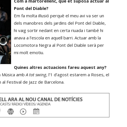
Com a martorellenc, què et suposa actuar al
Pont del Diable?
Em fa molta il·lusió perquè el meu avi va ser un
dels manobres dels jardins del Pont del Diable,
hi vaig sortir nedant en certa riuada i també hi
anava a l’escola en aquell barri. Actuar amb la
Locomotora Negra al Pont del Diable serà per
mi molt emotiu.
Quines altres actuacions fareu aquest any?
la Música amb
A tot swing
, l’1 d’agost estarem a Roses, el
 al Festival de Jazz de Barcelona.