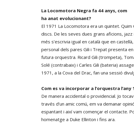
La Locomotora Negra fa 44 anys, com
ha anat evolucionant?
El 1971 La Locomotora era un quintet. Quim Gi
discs. De les seves dues grans aficions, jazz
més s’escrivia igual en català que en castellà
personal dels pares Gili i Trepat presenta en 
futura orquestra. Ricard Gili (trompeta), Tom
Solé (contrabaix) i Carles Gili (bateria) ass
1971, a la Cova del Drac, fan una sessió divul
Com es va incorporar a l’orquestra l’any
De manera accidental o providencial. Jo toca
través d’un amic comú, em va demanar opinió s
espantant i així vam començar el contacte. P
homenatge a Duke Ellinton i fins ara.