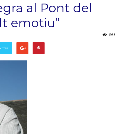
ra al Pont del
lt emotiu”
1933
witter