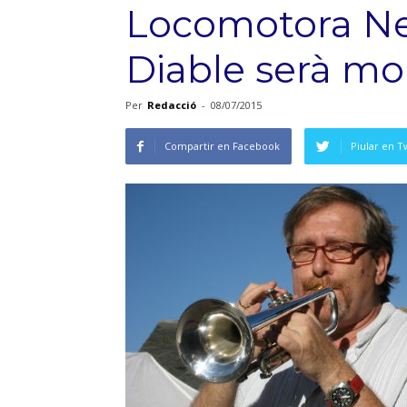
Locomotora Neg
Diable serà mo
Per
Redacció
-
08/07/2015
Compartir en Facebook
Piular en T