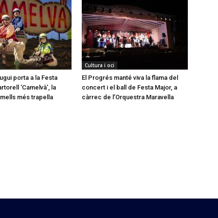
Cultura i oci
gui porta a la Festa
El Progrés manté viva la flama del
torell ‘Camelvà’, la
concert i el ball de Festa Major, a
mells més trapella
càrrec de l’Orquestra Maravella