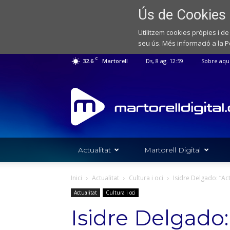
Ús de Cookies
Utilitzem cookies pròpies i de
seu ús. Més informació a la
P
C
32.6
Martorell
Ds, 8 ag. 12:59
Sobre aqu
Web
de
notícies
de
l'Ajuntament
de
Actualitat
Martorell Digital
Martorell
Inici
Actualitat
Cultura i oci
Isidre Delgado: “Ac
Actualitat
Cultura i oci
Isidre Delgado