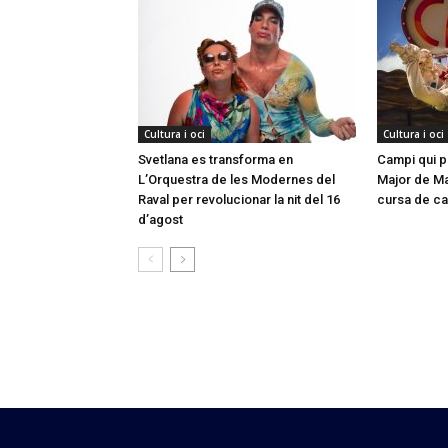
Cultura i oci
Cultura i oci
Svetlana es transforma en
Campi qui pu
L’Orquestra de les Modernes del
Major de Mar
Raval per revolucionar la nit del 16
cursa de ca
d’agost