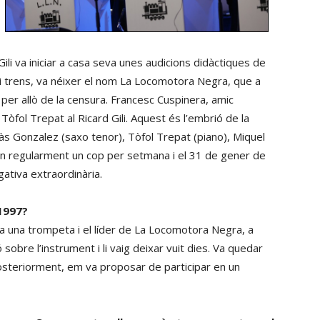
li va iniciar a casa seva unes audicions didàctiques de
 i trens, va néixer el nom La Locomotora Negra, que a
, per allò de la censura. Francesc Cuspinera, amic
Tòfol Trepat al Ricard Gili. Aquest és l’embrió de la
às Gonzalez (saxo tenor), Tòfol Trepat (piano), Miquel
agen regularment un cop per setmana i el 31 de gener de
gativa extraordinària.
 1997?
va una trompeta i el líder de La Locomotora Negra, a
obre l’instrument i li vaig deixar vuit dies. Va quedar
osteriorment, em va proposar de participar en un