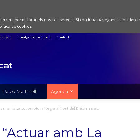
 tercers per millorar els nostres serveis. Si continua navegant , considere
olítica de cookies
est web
Imatge corporativa
Contacte
Ràdio Martorell
Agenda
tuar amb La Locomotora Negra al Pont del Diable serà...
: “Actuar amb La