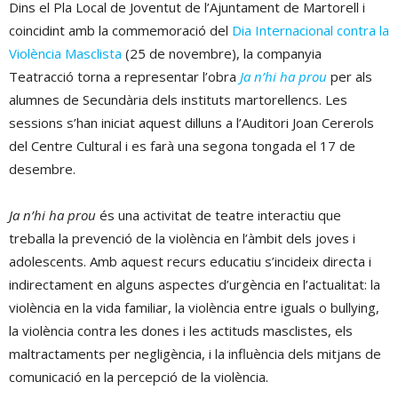
Dins el Pla Local de Joventut de l’Ajuntament de Martorell i
coincidint amb la commemoració del
Dia Internacional contra la
Violència Masclista
(25 de novembre), la companyia
Teatracció torna a representar l’obra
Ja n’hi ha prou
per als
alumnes de Secundària dels instituts martorellencs. Les
sessions s’han iniciat aquest dilluns a l’Auditori Joan Cererols
del Centre Cultural i es farà una segona tongada el 17 de
desembre.
Ja n’hi ha prou
és una activitat de teatre interactiu que
treballa la prevenció de la violència en l’àmbit dels joves i
adolescents. Amb aquest recurs educatiu s’incideix directa i
indirectament en alguns aspectes d’urgència en l’actualitat: la
violència en la vida familiar, la violència entre iguals o bullying,
la violència contra les dones i les actituds masclistes, els
maltractaments per negligència, i la influència dels mitjans de
comunicació en la percepció de la violència.