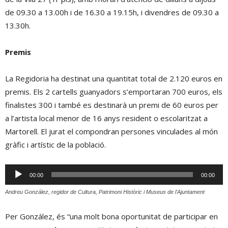
de 09.30 a 13.00h i de 16.30 a 19.15h, i divendres de 09.30 a
13.30h.
Premis
La Regidoria ha destinat una quantitat total de 2.120 euros en
premis. Els 2 cartells guanyadors s’emportaran 700 euros, els
finalistes 300 i també es destinarà un premi de 60 euros per
a l’artista local menor de 16 anys resident o escolaritzat a
Martorell. El jurat el compondran persones vinculades al món
gràfic i artístic de la població.
Reproductor
00:00
00:00
d'àudio
Andreu González, regidor de Cultura, Patrimoni Històric i Museus de l'Ajuntament
Per González, és “una molt bona oportunitat de participar en