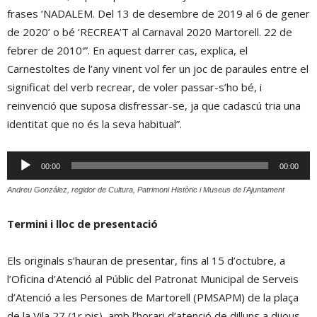
frases ‘NADALEM. Del 13 de desembre de 2019 al 6 de gener
de 2020’ o bé ‘RECREA’T al Carnaval 2020 Martorell. 22 de
febrer de 2010′”. En aquest darrer cas, explica, el
Carnestoltes de l’any vinent vol fer un joc de paraules entre el
significat del verb recrear, de voler passar-s’ho bé, i
reinvenció que suposa disfressar-se, ja que cadascú tria una
identitat que no és la seva habitual”.
Reproductor
00:00
00:00
d'àudio
Andreu González, regidor de Cultura, Patrimoni Històric i Museus de l'Ajuntament
Termini i lloc de presentació
Els originals s’hauran de presentar, fins al 15 d’octubre, a
l’Oficina d’Atenció al Públic del Patronat Municipal de Serveis
d’Atenció a les Persones de Martorell (PMSAPM) de la plaça
de la Vila 27 (1r pis), amb l’horari d’atenció de dilluns a dijous