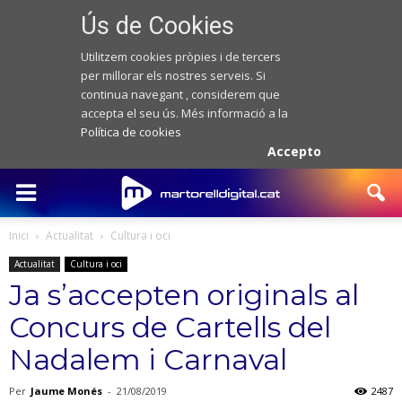
Ús de Cookies
Utilitzem cookies pròpies i de tercers
per millorar els nostres serveis. Si
continua navegant , considerem que
accepta el seu ús. Més informació a la
Política de cookies
Accepto
Inici
Actualitat
Cultura i oci
Actualitat
Cultura i oci
Ja s’accepten originals al
Concurs de Cartells del
Nadalem i Carnaval
Per
Jaume Monés
-
21/08/2019
2487