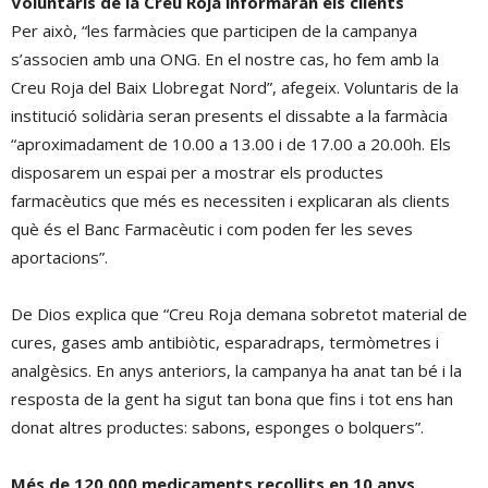
Voluntaris de la Creu Roja informaran els clients
Per això, “les farmàcies que participen de la campanya
s’associen amb una ONG. En el nostre cas, ho fem amb la
Creu Roja del Baix Llobregat Nord”, afegeix. Voluntaris de la
institució solidària seran presents el dissabte a la farmàcia
“aproximadament de 10.00 a 13.00 i de 17.00 a 20.00h. Els
disposarem un espai per a mostrar els productes
farmacèutics que més es necessiten i explicaran als clients
què és el Banc Farmacèutic i com poden fer les seves
aportacions”.
De Dios explica que “Creu Roja demana sobretot material de
cures, gases amb antibiòtic, esparadraps, termòmetres i
analgèsics. En anys anteriors, la campanya ha anat tan bé i la
resposta de la gent ha sigut tan bona que fins i tot ens han
donat altres productes: sabons, esponges o bolquers”.
Més de 120.000 medicaments recollits en 10 anys