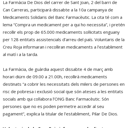
La Farmàcia De Dios del carrer de Sant Joan, 2 del barri de
Can Carreras, participarà dissabte a la 10a campanya de
Medicaments Solidaris del Banc Farmacèutic. La cita té com a
lema “Compra un medicament per a qui ho necessita”, i pretén
recollir els prop de 65.000 medicaments sol·licitats enguany
per 128 entitats assistencials d’arreu del país. Voluntaris de la
Creu Roja informaran i recolliran medicaments a l’establiment
al matí i a la tarda.
La Farmàcia, de guàrdia aquest dissabte 4 de març amb
horari diürn de 09.00 a 21.00h, recollirà medicaments
destinats “a cobrir les necessitats dels milers de persones en
risc de pobresa i exclusió social que són ateses a les entitats
socials amb qui col·labora l’ONG Banc Farmacèutic. Són
persones que no es poden permetre accedir al seu
pagament”, explica la titular de l’establiment, Pilar De Dios.