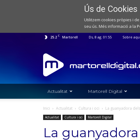
Ús de Cookies
Utilitzem cookies pròpies i de
seu ús. Més informació a la
P
C
25.2
Martorell
Ds, 8 ag. 01:55
Sobre aqu
Web
de
notícies
de
l'Ajuntament
de
Actualitat
Martorell Digital
Martorell
Inici
Actualitat
Cultura i oci
La guanyadora dels 
Actualitat
Cultura i oci
Martorell Digital
La guanyadora