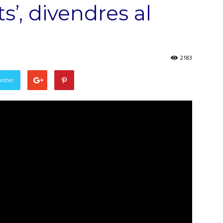
ts’, divendres al
l
2183
witter