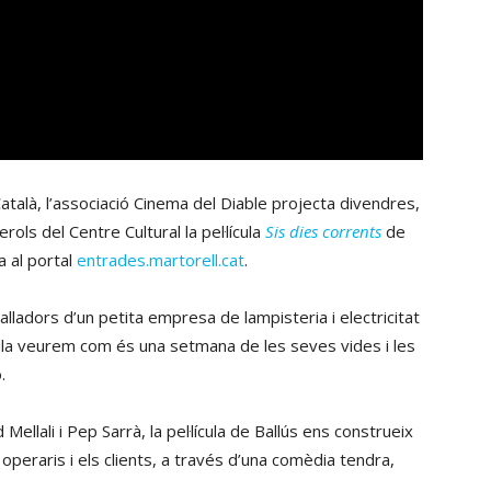
talà, l’associació Cinema del Diable projecta divendres,
rols del Centre Cultural la pel·lícula
Sis dies corrents
de
 al portal
entrades.martorell.cat
.
balladors d’un petita empresa de lampisteria i electricitat
lícula veurem com és una setmana de les seves vides i les
.
lali i Pep Sarrà, la pel·lícula de Ballús ens construeix
s operaris i els clients, a través d’una comèdia tendra,