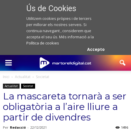
Ús de Cookies
Utilitzem cookies pròpies i de tercers
per millorar els nostres serveis. Si
continua navegant , considerem que
accepta el seu ús. Més informació a la
Política de cookies
Accepto
Inici
Actualitat
Societat
Actualitat
Societat
La mascareta tornarà a ser
obligatòria a l’aire lliure a
partir de divendres
Per
Redacció
-
22/12/2021
1496