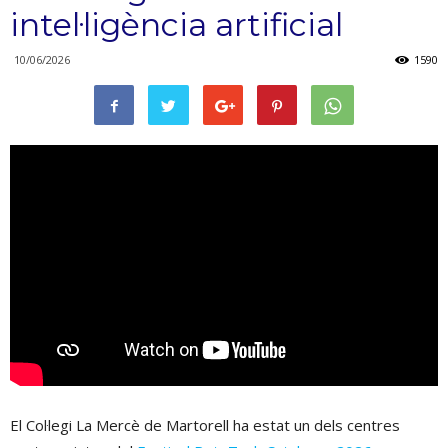
intel·ligència artificial
10/06/2026
1590
El Col·legi La Mercè de Martorell ha estat un dels centres