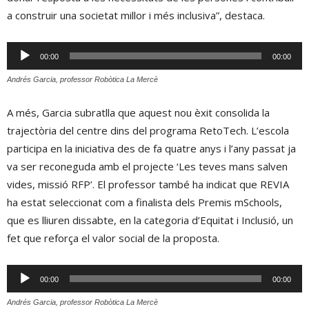
a construir una societat millor i més inclusiva”, destaca.
Reproductor
00:00
00:00
d'àudio
Andrés Garcia, professor Robòtica La Mercè
A més, Garcia subratlla que aquest nou èxit consolida la
trajectòria del centre dins del programa RetoTech. L’escola
participa en la iniciativa des de fa quatre anys i l’any passat ja
va ser reconeguda amb el projecte ‘Les teves mans salven
vides, missió RFP’. El professor també ha indicat que REVIA
ha estat seleccionat com a finalista dels Premis mSchools,
que es lliuren dissabte, en la categoria d’Equitat i Inclusió, un
fet que reforça el valor social de la proposta.
Reproductor
00:00
00:00
d'àudio
Andrés Garcia, professor Robòtica La Mercè