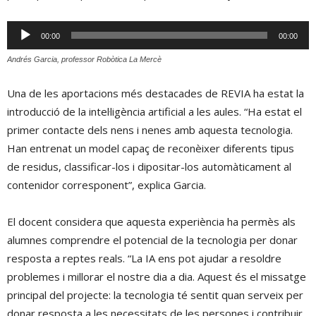
Reproductor
00:00
00:00
d'àudio
Andrés Garcia, professor Robòtica La Mercè
Una de les aportacions més destacades de REVIA ha estat la
introducció de la intel·ligència artificial a les aules. “Ha estat el
primer contacte dels nens i nenes amb aquesta tecnologia.
Han entrenat un model capaç de reconèixer diferents tipus
de residus, classificar-los i dipositar-los automàticament al
contenidor corresponent”, explica Garcia.
El docent considera que aquesta experiència ha permès als
alumnes comprendre el potencial de la tecnologia per donar
resposta a reptes reals. “La IA ens pot ajudar a resoldre
problemes i millorar el nostre dia a dia. Aquest és el missatge
principal del projecte: la tecnologia té sentit quan serveix per
donar resposta a les necessitats de les persones i contribuir