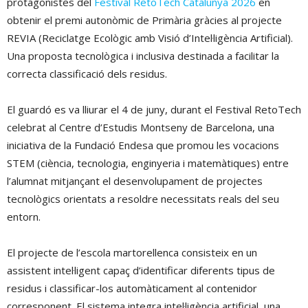
protagonistes del
Festival RetoTech Catalunya 2026
en
obtenir el premi autonòmic de Primària gràcies al projecte
REVIA (Reciclatge Ecològic amb Visió d’Intel·ligència Artificial).
Una proposta tecnològica i inclusiva destinada a facilitar la
correcta classificació dels residus.
El guardó es va lliurar el 4 de juny, durant el Festival RetoTech
celebrat al Centre d’Estudis Montseny de Barcelona, una
iniciativa de la Fundació Endesa que promou les vocacions
STEM (ciència, tecnologia, enginyeria i matemàtiques) entre
l’alumnat mitjançant el desenvolupament de projectes
tecnològics orientats a resoldre necessitats reals del seu
entorn.
El projecte de l’escola martorellenca consisteix en un
assistent intel·ligent capaç d’identificar diferents tipus de
residus i classificar-los automàticament al contenidor
corresponent. El sistema integra intel·ligència artificial, una