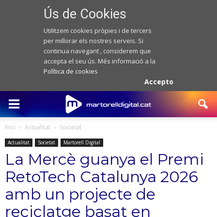
Ús de Cookies
Utilitzem cookies pròpies i de tercers
per millorar els nostres serveis. Si
continua navegant , considerem que
accepta el seu ús. Més informació a la
Política de cookies
Accepto
Inici
Actualitat
Societat
Actualitat
Societat
Martorell Digital
La Mercè guanya el Premi
RetoTech Catalunya 2026
amb un projecte de
reciclatge basat en