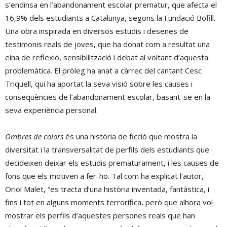
s’endinsa en l’abandonament escolar prematur, que afecta el
16,9% dels estudiants a Catalunya, segons la Fundació Bofill.
Una obra inspirada en diversos estudis i desenes de
testimonis reals de joves, que ha donat com a resultat una
eina de reflexió, sensibilització i debat al voltant d’aquesta
problemàtica. El pròleg ha anat a càrrec del cantant Cesc
Triquell
, qui ha aportat la seva visió sobre les causes i
conseqüències de l’abandonament escolar, basant-se en la
seva experiència personal.
Ombres de colors
és una història de ficció que mostra la
diversitat i la transversalitat de perfils dels estudiants que
decideixen deixar els estudis prematurament, i les causes de
fons que els motiven a fer-ho. Tal com ha explicat l’autor,
Oriol Malet, “es tracta d’una història inventada, fantàstica, i
fins i tot en alguns moments terrorífica, però que alhora vol
mostrar els perfils d’aquestes persones reals que han