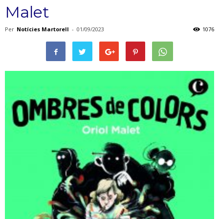
Malet
Per
Notícies Martorell
-
01/09/2023
1076