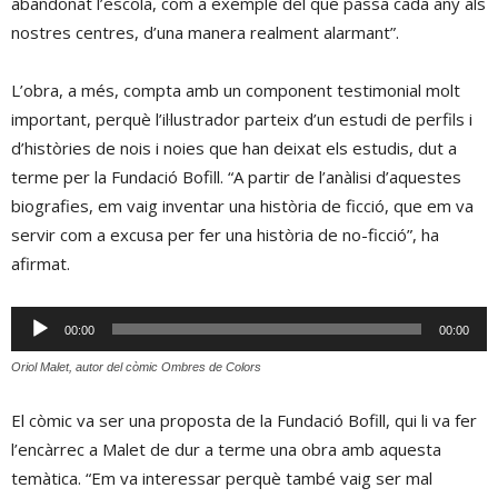
abandonat l’escola, com a exemple del que passa cada any als
nostres centres, d’una manera realment alarmant”.
L’obra, a més, compta amb un component testimonial molt
important, perquè l’il·lustrador parteix d’un estudi de perfils i
d’històries de nois i noies que han deixat els estudis, dut a
terme per la Fundació Bofill. “A partir de l’anàlisi d’aquestes
biografies, em vaig inventar una història de ficció, que em va
servir com a excusa per fer una història de no-ficció”, ha
afirmat.
Reproductor
00:00
00:00
d'àudio
Oriol Malet, autor del còmic 
Ombres de Colors
El còmic va ser una proposta de la Fundació Bofill, qui li va fer
l’encàrrec a Malet de dur a terme una obra amb aquesta
temàtica. “Em va interessar perquè també vaig ser mal