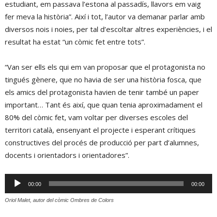
estudiant, em passava l’estona al passadís, llavors em vaig
fer meva la història”. Així i tot, l’autor va demanar parlar amb
diversos nois i noies, per tal d’escoltar altres experiències, i el
resultat ha estat “un còmic fet entre tots”.
“Van ser ells els qui em van proposar que el protagonista no
tingués gènere, que no havia de ser una història fosca, que
els amics del protagonista havien de tenir també un paper
important… Tant és així, que quan tenia aproximadament el
80% del còmic fet, vam voltar per diverses escoles del
territori català, ensenyant el projecte i esperant crítiques
constructives del procés de producció per part d’alumnes,
docents i orientadors i orientadores”.
Reproductor
00:00
00:00
d'àudio
Oriol Malet, autor del còmic 
Ombres de Colors