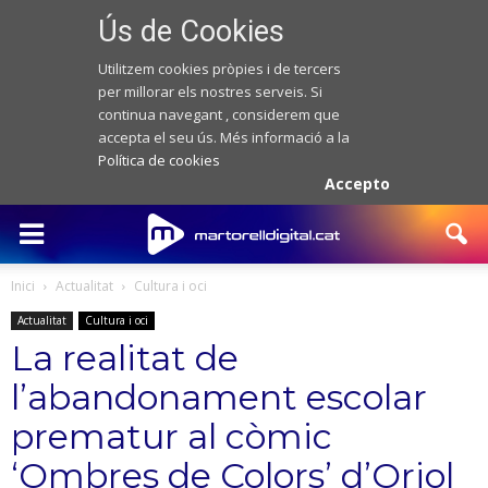
Ús de Cookies
Utilitzem cookies pròpies i de tercers
per millorar els nostres serveis. Si
continua navegant , considerem que
accepta el seu ús. Més informació a la
Política de cookies
Accepto
Inici
Actualitat
Cultura i oci
Actualitat
Cultura i oci
La realitat de
l’abandonament escolar
prematur al còmic
‘Ombres de Colors’ d’Oriol