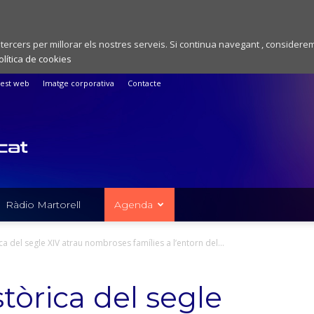
 tercers per millorar els nostres serveis. Si continua navegant , considere
olítica de cookies
est web
Imatge corporativa
Contacte
Ràdio Martorell
Agenda
ca del segle XIV atrau nombroses famílies a l’entorn del...
stòrica del segle