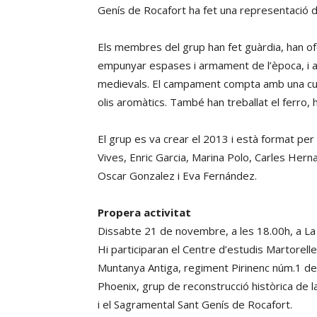
Genís de Rocafort ha fet una representació d’
Els membres del grup han fet guàrdia, han ofe
empunyar espases i armament de l’època, i a
medievals. El campament compta amb una cuina
olis aromàtics. També han treballat el ferro, han
El grup es va crear el 2013 i està format per la
Vives, Enric Garcia, Marina Polo, Carles Herna
Oscar Gonzalez i Eva Fernández.
Propera activitat
Dissabte 21 de novembre, a les 18.00h, a La 
Hi participaran el Centre d’estudis Martorell
Muntanya Antiga, regiment Pirinenc núm.1 de
Phoenix, grup de reconstrucció històrica de 
i el Sagramental Sant Genís de Rocafort.