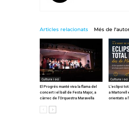
Articles relacionats
Més de l'auto
Cultura i oci
Cultura i oci
El Progrés manté viva la flama del
L’eclipsi to
concert i el ball de Festa Major, a
a Martorell 
càrrec de l’Orquestra Maravella
orientats a l