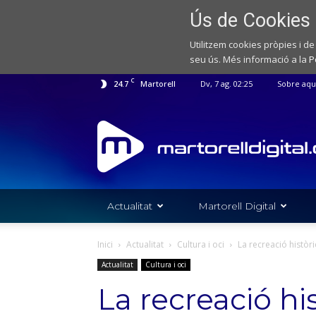
Ús de Cookies
Utilitzem cookies pròpies i de
seu ús. Més informació a la
P
C
24.7
Martorell
Dv, 7 ag. 02:25
Sobre aqu
Web
de
notícies
de
l'Ajuntament
de
Actualitat
Martorell Digital
Martorell
Inici
Actualitat
Cultura i oci
La recreació històri
Actualitat
Cultura i oci
La recreació hi