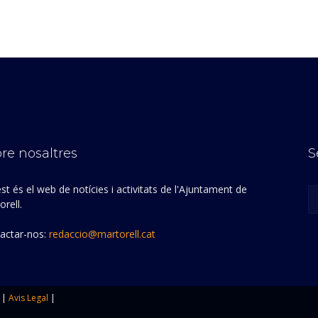
re nosaltres
S
st és el web de notícies i activitats de l'Ajuntament de
rell.
actar-nos:
redaccio@martorell.cat
|
Avis Legal
|