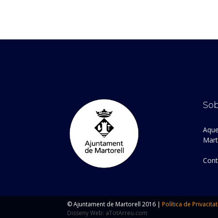
Sob
Aque
Marto
Cont
© Ajuntament de Martorell 2016 |
Política de Privacitat
Disseny Web: aTotArreu.com