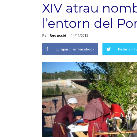
XIV atrau nomb
l’entorn del Po
Per
Redacció
-
14/11/2015
Compartir en Facebook
Piular en T