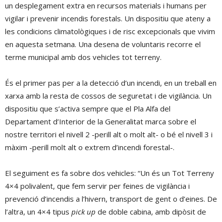
un desplegament extra en recursos materials i humans per
vigilar i prevenir incendis forestals. Un dispositiu que ateny a
les condicions climatològiques i de risc excepcionals que vivim
en aquesta setmana. Una desena de voluntaris recorre el
terme municipal amb dos vehicles tot terreny.
És el primer pas per a la detecció d’un incendi, en un treball en
xarxa amb la resta de cossos de seguretat i de vigilància. Un
dispositiu que s’activa sempre que el Pla Alfa del
Departament d’Interior de la Generalitat marca sobre el
nostre territori el nivell 2 -perill alt o molt alt- o bé el nivell 3 i
màxim -perill molt alt o extrem d’incendi forestal-.
El seguiment es fa sobre dos vehicles: “Un és un Tot Terreny
4×4 polivalent, que fem servir per feines de vigilància i
prevenció d’incendis a l’hivern, transport de gent o d’eines. De
l’altra, un 4×4 tipus
pick up
de doble cabina, amb dipòsit de