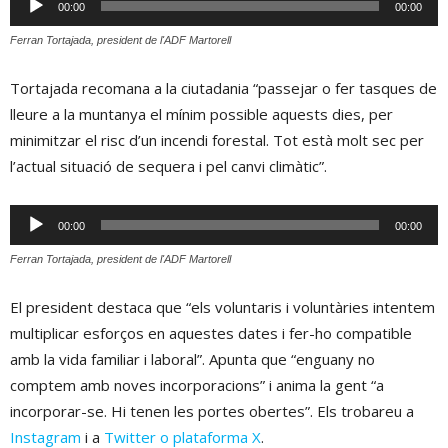
00:00
00:00
d'àudio
Ferran Tortajada, president de l'ADF Martorell
Tortajada recomana a la ciutadania “passejar o fer tasques de
lleure a la muntanya el mínim possible aquests dies, per
minimitzar el risc d’un incendi forestal. Tot està molt sec per
l’actual situació de sequera i pel canvi climàtic”.
Reproductor
00:00
00:00
d'àudio
Ferran Tortajada, president de l'ADF Martorell
El president destaca que “els voluntaris i voluntàries intentem
multiplicar esforços en aquestes dates i fer-ho compatible
amb la vida familiar i laboral”. Apunta que “enguany no
comptem amb noves incorporacions” i anima la gent “a
incorporar-se. Hi tenen les portes obertes”. Els trobareu a
Instagram
i a
Twitter o plataforma X
.