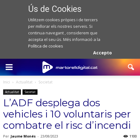
Ús de Cookies
Utilitzem cookies pròpies i de tercers
per millorar els nostres serveis. Si
continua navegant , considerem que
accepta el seu ús. Més informació a la
Política de cookies
Accepto
Inici
Actualitat
Societat
Actualitat
Societat
L’ADF desplega dos
vehicles i 10 voluntaris per
combatre el risc d’incendi
Per
Jaume Monés
-
23/08/2023
1100