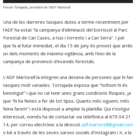
d'àudio
Ferran Tortajada, president de l'ADF Martorell
Una de les darreres tasques dutes a terme recentment per
l’ADF ha estat “la campanya d’eliminació del borrissol al Parc
Forestal de Can Cases, a rius i torrents i a Can Serra”. I pel
que fa al futur immediat, el dia 15 de juny és previst que arribi
un dels moments de màxima vigilància, amb l’inici de la
campanya de prevenció d’incendis forestals.
L’ADF Martorell la integren una desena de persones que hi fan
tasques molt variades. Tortajada exposa que “tothom hi és
benvingut” i que no cal tenir unes grans condicions físiques, ja
que “hi ha feines a fer de tot tipus. Quants més siguem, més
feina farem” i està disposat a ampliar la plantilla. Qui n’estigui
interessat, només ha de contactar via telefònica al 679 04 21
14, per correu electrònic a la direcció
adf.martorell@gmail.com
o bé a través de les seves xarxes socials d’Instagram i X, a la