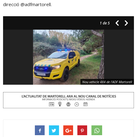
direcció @adfmartorell.
1
de 5
Nou vehicle 4X4 de l'ADF Martorell