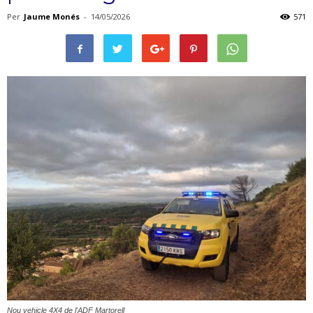
Per
Jaume Monés
-
14/05/2026
571
Nou vehicle 4X4 de l'ADF Martorell