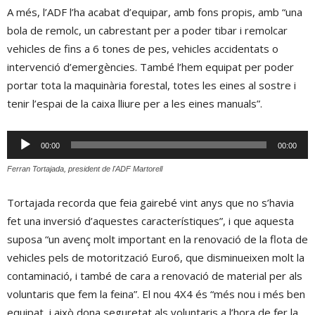
A més, l’ADF l’ha acabat d’equipar, amb fons propis, amb “una
bola de remolc, un cabrestant per a poder tibar i remolcar
vehicles de fins a 6 tones de pes, vehicles accidentats o
intervenció d’emergències. També l’hem equipat per poder
portar tota la maquinària forestal, totes les eines al sostre i
tenir l’espai de la caixa lliure per a les eines manuals”.
Reproductor
00:00
00:00
d'àudio
Ferran Tortajada, president de l'ADF Martorell
Tortajada recorda que feia gairebé vint anys que no s’havia
fet una inversió d’aquestes característiques”, i que aquesta
suposa “un avenç molt important en la renovació de la flota de
vehicles pels de motorització Euro6, que disminueixen molt la
contaminació, i també de cara a renovació de material per als
voluntaris que fem la feina”. El nou 4X4 és “més nou i més ben
equipat, i això dona seguretat als voluntaris a l’hora de fer la