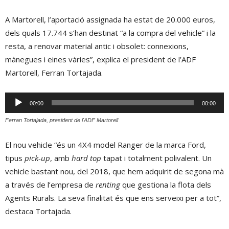
A Martorell, l’aportació assignada ha estat de 20.000 euros,
dels quals 17.744 s’han destinat “a la compra del vehicle” i la
resta, a renovar material antic i obsolet: connexions,
mànegues i eines vàries”, explica el president de l’ADF
Martorell, Ferran Tortajada.
Reproductor
00:00
00:00
d'àudio
Ferran Tortajada, president de l'ADF Martorell
El nou vehicle “és un 4X4 model Ranger de la marca Ford,
tipus
pick-up
, amb
hard top
tapat i totalment polivalent. Un
vehicle bastant nou, del 2018, que hem adquirit de segona mà
a través de l’empresa de
renting
que gestiona la flota dels
Agents Rurals. La seva finalitat és que ens serveixi per a tot”,
destaca Tortajada.