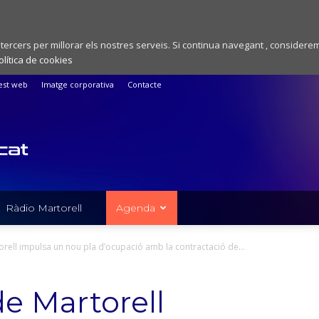
 tercers per millorar els nostres serveis. Si continua navegant , considere
olítica de cookies
est web
Imatge corporativa
Contacte
Ràdio Martorell
Agenda
rell impulsa un nou pla d’ocupació amb la contractació de...
e Martorell