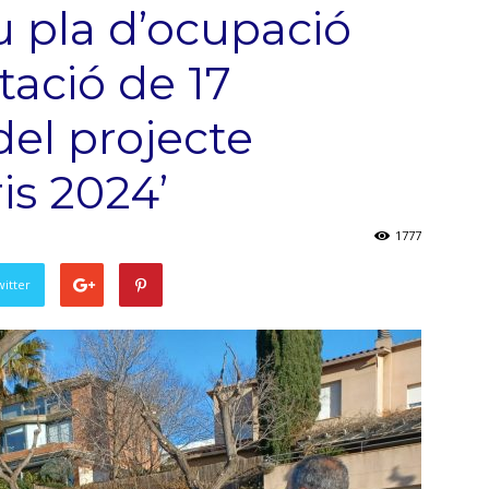
 pla d’ocupació
tació de 17
del projecte
ris 2024’
1777
witter