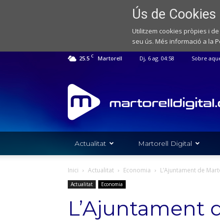
Ús de Cookies
Utilitzem cookies pròpies i de
seu ús. Més informació a la
P
C
25.5
Martorell
Dj, 6 ag. 04:58
Sobre aqu
Web
de
notícies
de
l'Ajuntament
de
Actualitat
Martorell Digital
Martorell
Inici
Actualitat
Economia
L’Ajuntament de Marto
Actualitat
Economia
L’Ajuntament d