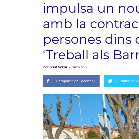
impulsa un nou
amb la contrac
persones dins 
‘Treball als Bar
Per
Redacció
-
04/02/2025
Compartir en Facebook
Piular en T