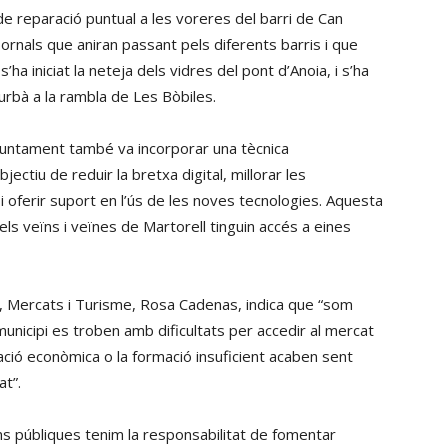
 reparació puntual a les voreres del barri de Can
bornals que aniran passant pels diferents barris i que
a iniciat la neteja dels vidres del pont d’Anoia, i s’ha
urbà a la rambla de Les Bòbiles.
Ajuntament també va incorporar una tècnica
jectiu de reduir la bretxa digital, millorar les
 oferir suport en l’ús de les noves tecnologies. Aquesta
els veïns i veïnes de Martorell tinguin accés a eines
 Mercats i Turisme, Rosa Cadenas, indica que “som
nicipi es troben amb dificultats per accedir al mercat
tuació econòmica o la formació insuficient acaben sent
at”.
ns públiques tenim la responsabilitat de fomentar