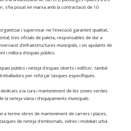
rer, s’ha posat en marxa amb la contractació de 10
rganitzar i supervisar-ne l’execució garantint qualitat,
tal; tres oficials de paleta, responsables de dur a
servació d’infraestructures municipals, i sis ajudants de
 i millora d’espais públics.
spais públics i neteja d’espais oberts i edificis’, també
us treballadors per reforçar tasques específiques.
s dedicats a la cura i manteniment de les zones verdes
e la neteja viària i d’equipaments municipals.
an a terme obres de manteniment de carrers i places,
m tasques de neteja d’embornals, vidres i mobiliari urbà.