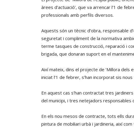
àrees d’actuació’, que va arrencar l’1 de feb
professionals amb perfils diversos.
Aquests són un tècnic d’obra, responsable d’o
seguretat i compliment de la normativa ambien
terme tasques de construcció, reparació i con
brigada, que donaran suport en el manteniment
Així mateix, dins el projecte de ‘Millora dels e
iniciat l’1 de febrer, s’han incorporat sis no
En aquest cas s’han contractat tres jardiner
del municipi, i tres netejadors responsables d
En els nou mesos de contracte, tots ells dur
pintura de mobiliari urbà i jardineria, així co