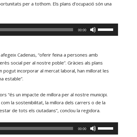
portunitats per a tothom. Els plans d’ocupació són una
Fe
00:00
servir
les
tecles
afegeix Cadenas, “oferir feina a persones amb
de
nterès social per al nostre poble”. Gràcies als plans
fletxa
 pogut incorporar al mercat laboral, han millorat les
cap
a estable”.
amunt/cap
avall
rs “és un impacte de millora per al nostre municipi.
per
m la sostenibilitat, la millora dels carrers o de la
incrementar
tar de tots els ciutadans”, conclou la regidora.
o
disminuir
Fe
00:00
el
servir