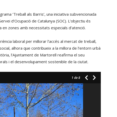
volum.
les
tecles
ama ‘Treball als Barris’, una iniciativa subvencionada
de
 Servei d’Ocupació de Catalunya (SOC). L’objectiu és
fletxa
ca en zones amb necessitats especials d’atenció.
cap
amunt/cap
ència laboral per millorar l’accés al mercat de treball,
avall
cial, alhora que contribueix a la millora de l’entorn urbà
per
tòria, l’Ajuntament de Martorell reafirma el seu
incrementar
rals i el desenvolupament sostenible de la ciutat.
o
disminuir
1
de 8
el
volum.