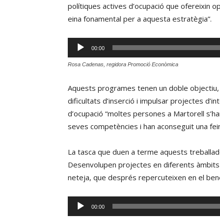
polítiques actives d’ocupació que ofereixin o
eina fonamental per a aquesta estratègia”.
Reproductor
00:00
d'àudio
Rosa Cadenas, regidora Promoció Econòmica
Aquests programes tenen un doble objectiu, 
dificultats d’inserció i impulsar projectes d’i
d’ocupació “moltes persones a Martorell s’han
seves competències i han aconseguit una fein
La tasca que duen a terme aquests treballado
Desenvolupen projectes en diferents àmbits co
neteja, que després repercuteixen en el benes
Reproductor
00:00
d'àudio