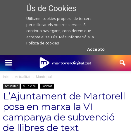
Ús de Cookies
Utilitzem cookies pròpies i de tercers
per millorar els nostres serveis. Si
continua navegant , considerem que
accepta el seu ús. Més informació a la
Política de cookies
Accepto
Inici
Actualitat
Municipal
Actualitat
Municipal
Societat
L’Ajuntament de Martorell
posa en marxa la VI
campanya de subvenció
de llibres de text