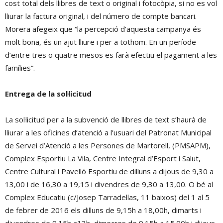
cost total dels llibres de text o original i fotocòpia, si no es vol
lliurar la factura original, i del número de compte bancari.
Morera afegeix que “la percepció d’aquesta campanya és
molt bona, és un ajut lliure i per a tothom. En un període
d’entre tres o quatre mesos es farà efectiu el pagament a les
famílies”.
Entrega de la sol·licitud
La sol·licitud per a la subvenció de llibres de text s’haurà de
lliurar a les oficines d’atenció a l’usuari del Patronat Municipal
de Servei d’Atenció a les Persones de Martorell, (PMSAPM),
Complex Esportiu La Vila, Centre Integral d’Esport i Salut,
Centre Cultural i Pavelló Esportiu de dilluns a dijous de 9,30 a
13,00 i de 16,30 a 19,15 i divendres de 9,30 a 13,00. O bé al
Complex Educatiu (c/Josep Tarradellas, 11 baixos) del 1 al 5
de febrer de 2016 els dilluns de 9,15h a 18,00h, dimarts i