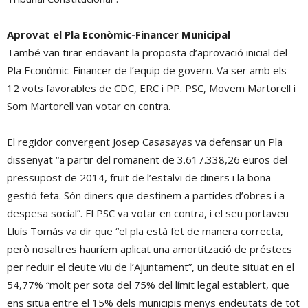
Aprovat el Pla Econòmic-Financer Municipal
També van tirar endavant la proposta d’aprovació inicial del
Pla Econòmic-Financer de l’equip de govern. Va ser amb els
12 vots favorables de CDC, ERC i PP. PSC, Movem Martorell i
Som Martorell van votar en contra.
El regidor convergent Josep Casasayas va defensar un Pla
dissenyat “a partir del romanent de 3.617.338,26 euros del
pressupost de 2014, fruit de l’estalvi de diners i la bona
gestió feta. Són diners que destinem a partides d’obres i a
despesa social”. El PSC va votar en contra, i el seu portaveu
Lluís Tomás va dir que “el pla està fet de manera correcta,
però nosaltres hauríem aplicat una amortització de préstecs
per reduir el deute viu de l’Ajuntament”, un deute situat en el
54,77% “molt per sota del 75% del límit legal establert, que
ens situa entre el 15% dels municipis menys endeutats de tot