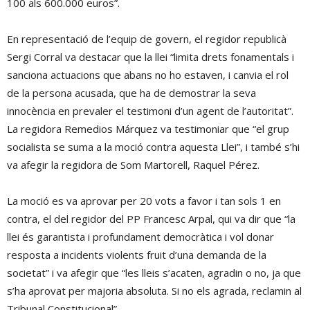
100 als 600.000 euros”.
En representació de l’equip de govern, el regidor republicà
Sergi Corral va destacar que la llei “limita drets fonamentals i
sanciona actuacions que abans no ho estaven, i canvia el rol
de la persona acusada, que ha de demostrar la seva
innocència en prevaler el testimoni d’un agent de l’autoritat”.
La regidora Remedios Márquez va testimoniar que “el grup
socialista se suma a la moció contra aquesta Llei”, i també s’hi
va afegir la regidora de Som Martorell, Raquel Pérez.
La moció es va aprovar per 20 vots a favor i tan sols 1 en
contra, el del regidor del PP Francesc Arpal, qui va dir que “la
llei és garantista i profundament democràtica i vol donar
resposta a incidents violents fruit d’una demanda de la
societat” i va afegir que “les lleis s’acaten, agradin o no, ja que
s’ha aprovat per majoria absoluta. Si no els agrada, reclamin al
Tribunal Constitucional”.